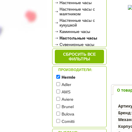
Настенные часы
Настенные часы с
маятником
Настенные часы с
кукушкой
Каминные часы
Настольные часы
Сувенирные часы
Будильники
СБРОСИТЬ ВСЕ
Метеостанции
ФИЛЬТРЫ
ПРОИЗВОДИТЕЛИ:
Hermle
Adler
О това
AMS
Aviere
Артик
Brunel
Бренд:
Bulova
Механ
Comitti
Корпус
Credan