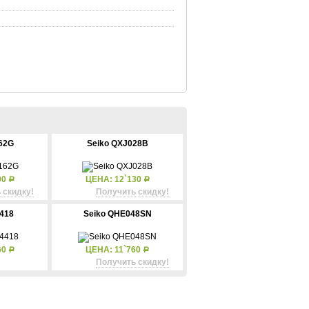
62G
Seiko QXJ028B
00
ЦЕНА: 12`130
Р
Р
 скидку!
Получить скидку!
418
Seiko QHE048SN
60
ЦЕНА: 11`760
Р
Р
Получить скидку!