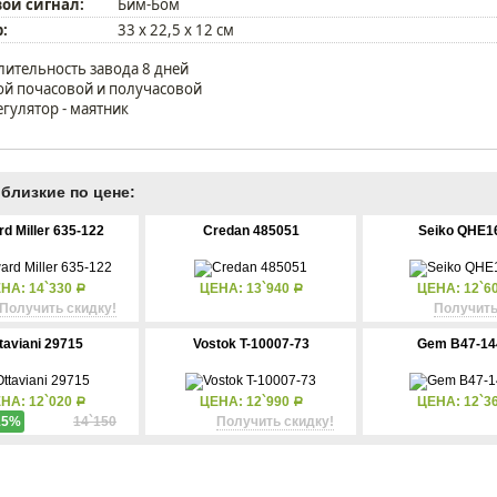
ой сигнал:
Бим-Бом
:
33 х 22,5 х 12 см
лительность завода 8 дней
ой почасовой и получасовой
егулятор - маятник
близкие по цене:
d Miller 635-122
Credan 485051
Seiko QHE1
НА: 14`330
ЦЕНА: 13`940
ЦЕНА: 12`6
Р
Р
Получить скидку!
Получить
taviani 29715
Vostok T-10007-73
Gem B47-14
НА: 12`020
ЦЕНА: 12`990
ЦЕНА: 12`3
Р
Р
15%
14`150
Получить скидку!