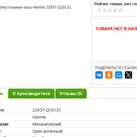
Рейтинг товара: (
нет
го
ТОВАРА НЕТ В НА
ПОДЕЛИТЬСЯ ССЫЛКО
ре
О производителе
Отзывы (0)
ул:
22937-Q10131
Hermle
изм:
Механический
:
Орех античный