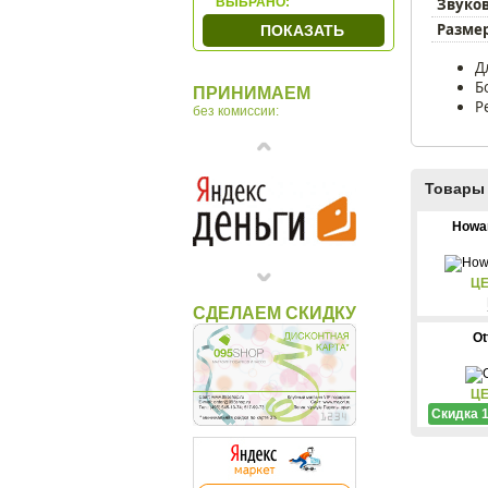
Звуков
ВЫБРАНО:
Gem
Размер
ПОКАЗАТЬ
Howard Miller
Д
Linea Del Tempo
Б
ПРИНИМАЕМ
Lowell
Р
без комиссии:
MADO
Olmecs
Ottaviani
Товары 
Rhythm
Howar
Sea Power
Seiko
ЦЕ
Tomas Stern
СДЕЛАЕМ СКИДКУ
Venturi Arte
Ot
Vostok
Макей
ЦЕ
Скидка 