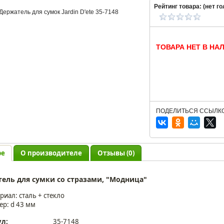
Рейтинг товара: (
нет
го
ТОВАРА НЕТ В НА
ПОДЕЛИТЬСЯ ССЫЛКО
ре
О производителе
Отзывы (0)
ель для сумки со стразами, "Модница"
риал: сталь + стекло
ер: d 43 мм
ул:
35-7148