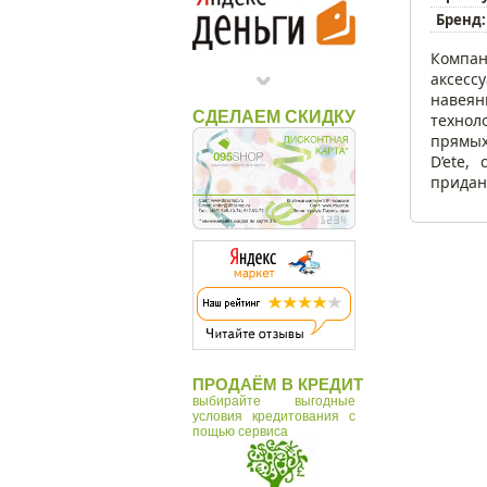
Бренд:
Компан
аксесс
навеян
СДЕЛАЕМ СКИДКУ
технол
прямых
D’ete,
придан
ПРОДАЁМ В КРЕДИТ
выбирайте выгодные
условия кредитования с
пощью сервиса