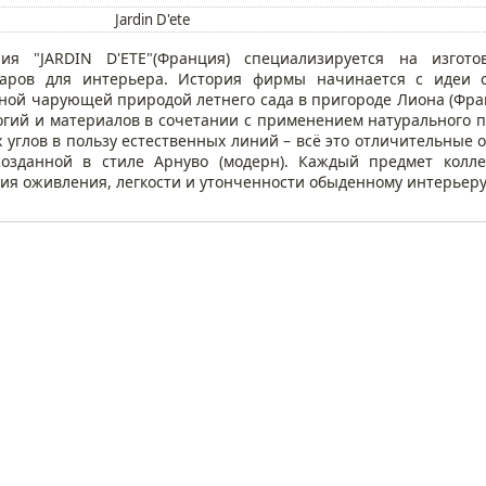
Jardin D'ete
ия "JARDIN D'ETE"(Франция) специализируется на изгот
уаров для интерьера. История фирмы начинается с идеи 
ной чарующей природой летнего сада в пригороде Лиона (Фра
огий и материалов в сочетании с применением натурального п
 углов в пользу естественных линий – всё это отличительные 
 созданной в стиле Арнуво (модерн). Каждый предмет колл
ия оживления, легкости и утонченности обыденному интерьеру