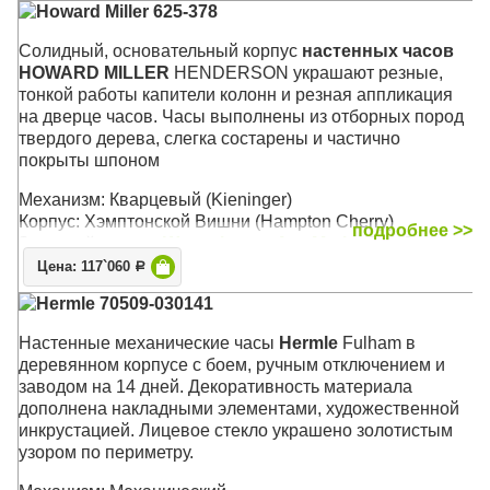
Howard Miller 625-378
Cолидный, основательный корпус
настенных часов
HOWARD MILLER
HENDERSON украшают резные,
тонкой работы капители колонн и резная аппликация
на дверце часов. Часы выполнены из отборных пород
твердого дерева, слегка состарены и частично
покрыты шпоном
Механизм: Кварцевый (Kieninger)
Корпус: Хэмптонской Вишни (Hampton Cherry)
подробнее >>
Звуковой сигнал:
Westminster
,
Ave Maria
, Бим-Бом
Размер: 64 x 35 х 13 см
Цена: 117`060
Р
Hermle 70509-030141
Настенные механические часы
Hermle
Fulham в
деревянном корпусе с боем, ручным отключением и
заводом на 14 дней. Декоративность материала
дополнена накладными элементами, художественной
инкрустацией. Лицевое стекло украшено золотистым
узором по периметру.