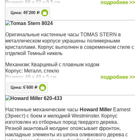
Размер: 68 х 22 х 9,5 см
подробнее >>
Цена: 49`200
Р
Tomas Stern 8024
Оригинальные настенные часы TOMAS STERN в
металлическом корпусе украшены полимерными
кристаллами. Корпус выполнен в современном стиле с
отделкой Темный никель
Механизм: Кварцевый с плавным ходом
Корпус: Металл, стекло
Размер: 49 х 49 х 5 см
подробнее >>
Цена: 6`600
Р
Howard Miller 620-433
Настенные механические часы
Howard Miller
Earnest
(Эрнест) с боем и мелодией Westminster. Корпус
изготовлен из отборных пород твердого дерева.
Резной акантовый молдинг опоясывает фронтон,
накладные элементы из шпона оливкового дерева с