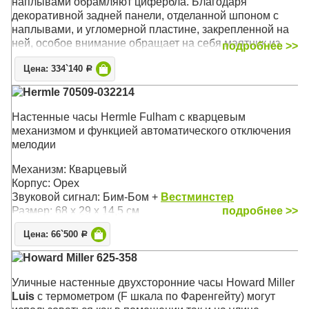
наплывами обрамляют цифербла. Благодаря
декоративной задней панели, отделанной шпоном с
наплывами, и угломерной пластине, закрепленной на
ней, особое внимание обращает на себя маятник из
подробнее >>
полированной латуни
Цена: 334`140
Р
Механизм: Механический
Hermle 70509-032214
Корпус: Хэмптонской Вишни (Hampton Cherry),
Состаренное дерево
Настенные часы Hermle Fulham с кварцевым
Звуковой сигнал:
Westminster
+ Бим-бом
механизмом и функцией автоматического отключения
Размер: 91 х 37 х 17 см
мелодии
Механизм: Кварцевый
Корпус: Орех
Звуковой сигнал: Бим-Бом +
Вестминстер
Размер: 68 х 29 х 14,5 см
подробнее >>
Цена: 66`500
Р
Howard Miller 625-358
Уличные настенные двухсторонние часы Howard Miller
Luis
с термометром (F шкала по Фаренгейту) могут