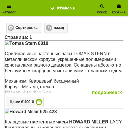
095shop.ru
каталог
поиск
корзина
Сортировка
назад
Cтраница: 1
Tomas Stern 8010
Оригинальные настенные часы TOMAS STERN в
металлическом корпусе, украшенные полимерными
кристаллами разного диаметра. Оснащены абсолютно
бесшумным кварцевым механизмом с плавным ходом
Механизм: Кварцевый бесшумный
Корпус: Металл, стекло
Размер: 49 х 49 х 5 см
подробнее >>
Цена: 6`400
Р
Howard Miller 625-423
Кварцевые
настенные часы HOWARD MILLER
LACY
II изготовлены из кованого железа c чеканными