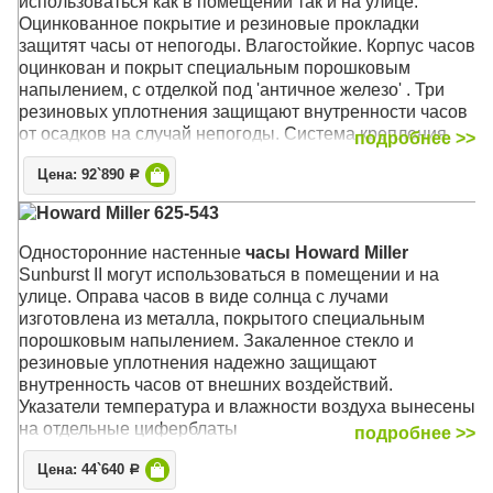
использоваться как в помещении так и на улице.
Оцинкованное покрытие и резиновые прокладки
защитят часы от непогоды.
Влагостойкие. Корпус часов
оцинкован и покрыт специальным порошковым
напылением, с отделкой под 'античное железо' . Три
резиновых уплотнения защищают внутренности часов
от осадков на случай непогоды. Система крепления
подробнее >>
Вертлюги к декоративному настенному кронштейну
Цена: 92`890
позволяют установить оптимальную видимость часов с
Р
любого угла зрения.
Howard Miller 625-543
Механизм: Кварцевый
Односторонние настенные
часы Howard Miller
Корпус: Чёрный стальной с оцинкованным креплением
Sunburst II могут использоваться в помещении и на
Размер: 55 х 50 х 16 см; циферблат 38 см.
улице. Оправа часов в виде солнца с лучами
изготовлена из металла, покрытого специальным
порошковым напылением. Закаленное стекло и
резиновые уплотнения надежно защищают
внутренность часов от внешних воздействий.
Указатели температура и влажности воздуха вынесены
на отдельные циферблаты
подробнее >>
Механизм: Кварцевый
Цена: 44`640
Р
Корпус: Металл (кованый), защитное стекло