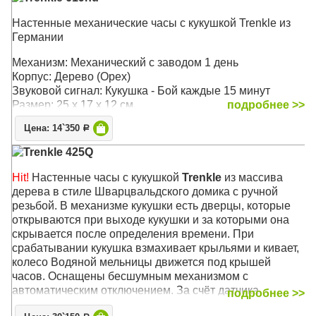
Настенные механические часы с кукушкой Trenkle из
Германии
Механизм: Механический с заводом 1 день
Корпус: Дерево (Орех)
Звуковой сигнал: Кукушка - Бой каждые 15 минут
Размер: 25 х 17 х 12 см.
подробнее >>
Цена: 14`350
Р
Trenkle 425Q
Hit!
Настенные часы с кукушкой
Trenkle
из массива
дерева в стиле Шварцвальдского домика с ручной
резьбой. В механизме кукушки есть дверцы, которые
открываются при выходе кукушки и за которыми она
скрывается после определения времени. При
срабатывании кукушка взмахивает крыльями и кивает,
колесо Водяной мельницы движется под крышей
часов. Оснащены бесшумным механизмом с
автоматическим отключением. За счёт датчика
подробнее >>
освещённости кукушка может отличать день от ночи,