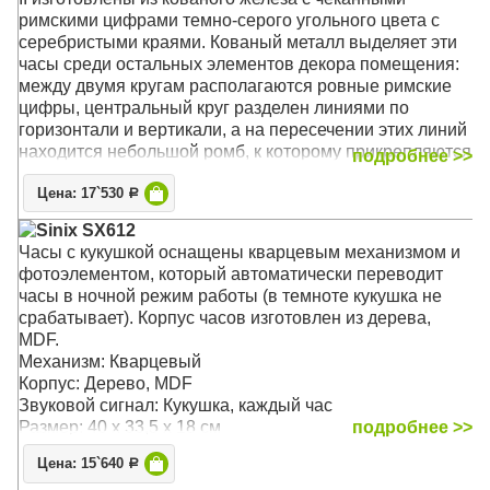
римскими цифрами темно-серого угольного цвета с
серебристыми краями. Кованый металл выделяет эти
часы среди остальных элементов декора помещения:
между двумя кругам располагаются ровные римские
цифры, центральный круг разделен линиями по
горизонтали и вертикали, а на пересечении этих линий
находится небольшой ромб, к которому прикрепляются
подробнее >>
часовые стрелки. На концах стрелок располагаются
Цена: 17`530
формы полых алмазов.
Р
Sinix SX612
Механизм: Кварцевый
Часы с кукушкой оснащены кварцевым механизмом и
Корпус: Кованое железо
фотоэлементом, который автоматически переводит
Размер: 36 x 36 х 4 см
часы в ночной режим работы (в темноте кукушка не
срабатывает). Корпус часов изготовлен из дерева,
MDF.
Механизм: Кварцевый
Корпус: Дерево, MDF
Звуковой сигнал: Кукушка, каждый час
Размер: 40 x 33,5 x 18 см
подробнее >>
Цена: 15`640
Р