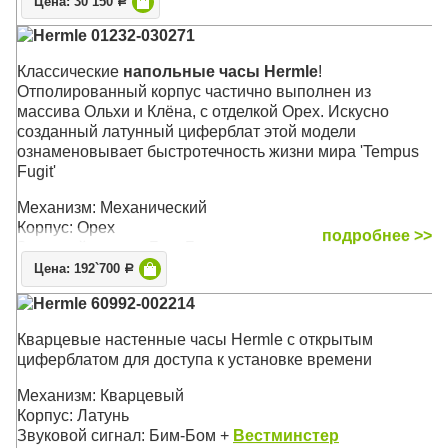
Цена: 30`150
что бы не потревожить Ваш сон
Р
Hermle 01232-030271
Механизм: Кварцевый
Корпус: Орех
Классические
напольные часы Hermle
!
Звуковой сигнал: Кукушка - почасовой бой
Отполированный корпус частично выполнен из
Размер: 29 х 30 х 17 см (без гирь и маятника)
массива Ольхи и Клёна, с отделкой Орех. Искусно
созданный латунный циферблат этой модели
ознаменовывает быстротечность жизни мира 'Tempus
Fugit'
Механизм: Механический
Корпус: Орех
подробнее >>
Звуковой сигнал: Бим-Бом
Размер: 196 х 48,5 х 25 см
Цена: 192`700
Р
Hermle 60992-002214
Кварцевые настенные часы Hermle с открытым
циферблатом для доступа к установке времени
Механизм: Кварцевый
Корпус: Латунь
Звуковой сигнал: Бим-Бом +
Вестминстер