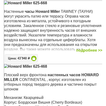
Howard Miller 625-668
Размер: 57 х 57 х 5 см
Настенные
часы Howard Miller
TAWNEY (ТАУНИ)
могут украсить патио или террасу. Оправа часов
изготовлена из металла, устойчивого к погодным
условиям. Закаленное стекло и резиновые уплотнения
надежно защищают внутренность часов от внешних
воздействий. Указатели температура и влажности
воздуха вынесены на отдельные циферблаты. Хотя
они предназначены для использования на открытом
воздухе, Вы также можете использовать их в
подробнее >>
помещении, на кухне, в ванной или в любом другом
Цена: 43`940
месте Вашего дома
Р
Howard Miller 625-468
Отделка корпуса выполнена в средних тонах
антрацита, которая прекрасно сочетается с любым
Плоский верх фронтона
настенных часов HOWARD
внутренним двориком или домашним декором. Белый
MILLER
CONTINENTAL , корпус изготовлен из
циферблат гармонирует с корпусом и контрастно
отборных пород твердого дерева и частично покрыт
выделяет выпуклые черные арабские цифры, которые,
шпоном
в свою очередь, прекрасно сочетаются с изящными
черными стрелками, создавая изысканный вид.
Механизм: Кварцевый
Изящные полуоружности дополнительных
Корпус: Бордоская Вишня (Cherry Bordeaux)
циферблатов термометра ( в градусах Фаренгейта) и