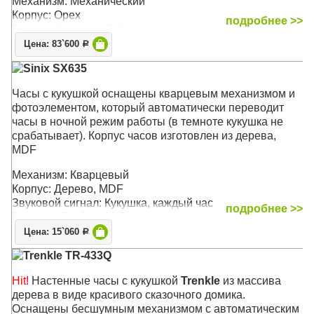
Механизм: Механический
Корпус: Орех
подробнее >>
Звуковой сигнал: Бой
Размер: 68 х 29 х 14,5 см
Цена: 83`600
Р
Sinix SX635
Часы с кукушкой оснащены кварцевым механизмом и
фотоэлементом, который автоматически переводит
часы в ночной режим работы (в темноте кукушка не
срабатывает). Корпус часов изготовлен из дерева,
MDF
Механизм: Кварцевый
Корпус: Дерево, MDF
Звуковой сигнал: Кукушка, каждый час
подробнее >>
Размер: 45 x 36 x 21,5 см
Цена: 15`060
Р
Trenkle TR-433Q
Hit!
Настенные часы с кукушкой
Trenkle
из массива
дерева в виде красивого сказочного домика.
Оснащены бесшумным механизмом с автоматическим