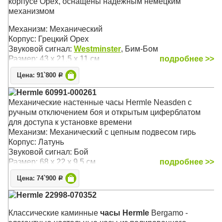
корпусе Орех, оснащены надёжным немецким
механизмом
Механизм: Механический
Корпус: Грецкий Орех
Звуковой сигнал:
Westminster
, Бим-Бом
Размер: 43 х 21,5 х 11 см
подробнее >>
Цена: 91`800
Р
Hermle 60991-000261
Механические настенные часы Hermle Neasden с
ручным отключением боя и открытым циферблатом
для доступа к установке времени
Механизм: Механический с цепным подвесом гирь
Корпус: Латунь
Звуковой сигнал: Бой
Размер: 68 х 22 х 9,5 см
подробнее >>
Цена: 74`900
Р
Hermle 22998-070352
Классические каминные
часы Hermle
Bergamo -