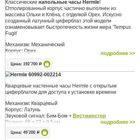
Классические
напольные часы Hermle
!
Отполированный корпус частично выполнен из
массива Ольхи и Клёна, с отделкой Орех. Искусно
созданный латунный циферблат этой модели
ознаменовывает быстротечность жизни мира 'Tempus
Fugit'
Механизм: Механический
Корпус: Орех
подробнее >>
Звуковой сигнал: Бим-Бом
Размер: 196 х 48,5 х 25 см
Цена: 192`700
Р
Hermle 60992-002214
Кварцевые настенные часы Hermle с открытым
циферблатом для доступа к установке времени
Механизм: Кварцевый
Корпус: Латунь
Звуковой сигнал: Бим-Бом +
Вестминстер
Размер: 68 х 22 х 9,5 см
подробнее >>
Цена: 49`200
Р