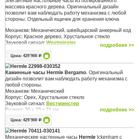
элегантные настольные часы из полированного
массива красного дерева. Оригинальный дизайн
позволит вам наблюдать работу механизма с любой
стороны. Отдельный ящичек для хранения ключа
Механизм: Механический, швейцарский анкерный ход
Корпус: Красное дерево, Хрустальное стекло
Звуковой сигнал:
Westminster
подробнее >>
Размер: 30 х 23 х 21 см
Цена: 429`900
Р
Hermle 22998-030352
Каминные часы Hermle Bergamo
. Оригинальный
дизайн позволит вам наблюдать работу механизма с
любой стороны.
Механизм: Механический
Корпус: Орех, Хрустальное стекло
Звуковой сигнал:
Вестминстер
Размер: 30 х 23 х 21 см
подробнее >>
Цена: 429`900
Р
Hermle 70411-030141
Механические настенные часы
Hermle
Ickenham с