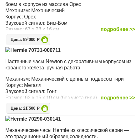
боем в корпусе из массива Орех
Механизм: Механический
Корпус: Орех
Звуковой сигнал: Бим-Бом
Размер: 67 х 28 х 16 см
подробнее >>
Цена: 89`000
Р
Hermle 70731-000711
Настенные часы Newton с декоративным корпусом из
кованого железа, ручная работа
Механизм: Механический с цепным подвесом гири
Корпус: Металл
Звуковой сигнал: Гонг
Размер: 62 х 15 х 10 см (без учёта гири)
подробнее >>
Цена: 21`500
Р
Hermle 70290-030141
Механические часы Hermle из классической серии —
это традиционный образец солидности.