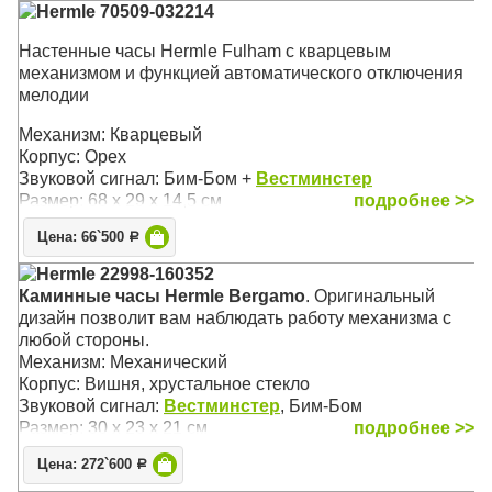
Hermle 70509-032214
Настенные часы Hermle Fulham с кварцевым
механизмом и функцией автоматического отключения
мелодии
Механизм: Кварцевый
Корпус: Орех
Звуковой сигнал: Бим-Бом +
Вестминстер
Размер: 68 х 29 х 14,5 см
подробнее >>
Цена: 66`500
Р
Hermle 22998-160352
Каминные часы Hermle Bergamo
. Оригинальный
дизайн позволит вам наблюдать работу механизма с
любой стороны.
Механизм: Механический
Корпус: Вишня, хрустальное стекло
Звуковой сигнал:
Вестминстер
, Бим-Бом
Размер: 30 х 23 х 21 см
подробнее >>
Цена: 272`600
Р