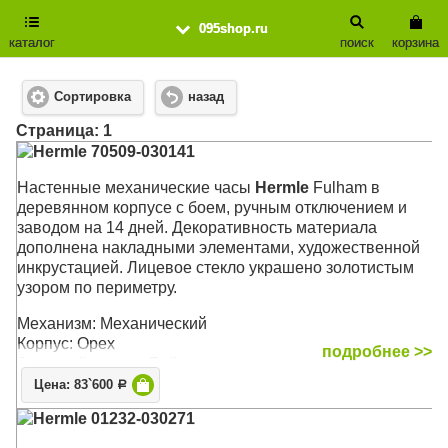
095shop.ru
каталог
поиск
корзина
Сортировка
назад
Cтраница: 1
Hermle 70509-030141
Настенные механические часы
Hermle
Fulham в
деревянном корпусе с боем, ручным отключением и
заводом на 14 дней. Декоративность материала
дополнена накладными элементами, художественной
инкрустацией. Лицевое стекло украшено золотистым
узором по периметру.
Механизм: Механический
Корпус: Орех
подробнее >>
Звуковой сигнал: Бой
Размер: 68 х 29 х 14,5 см
Цена: 83`600
Р
Hermle 01232-030271