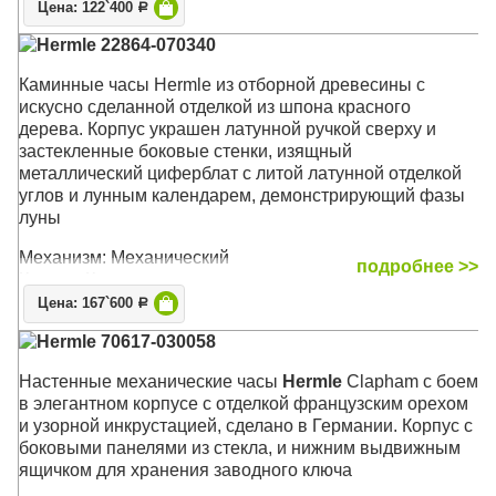
Цена: 122`400
Р
Hermle 22864-070340
Каминные часы Hermle из отборной древесины c
искусно сделанной отделкой из шпона красного
дерева. Корпус украшен латунной ручкой сверху и
застекленные боковые стенки, изящный
металлический циферблат с литой латунной отделкой
углов и лунным календарем, демонстрирующий фазы
луны
Механизм: Механический
подробнее >>
Корпус: Красное дерево
Звуковой сигнал:
Westminster
, Бим-Бом
Цена: 167`600
Р
Размер: 30 х 21 х 14 см
Hermle 70617-030058
Настенные механические часы
Hermle
Clapham с боем
в элегантном корпусе с отделкой французским орехом
и узорной инкрустацией, сделано в Германии. Корпус с
боковыми панелями из стекла, и нижним выдвижным
ящичком для хранения заводного ключа