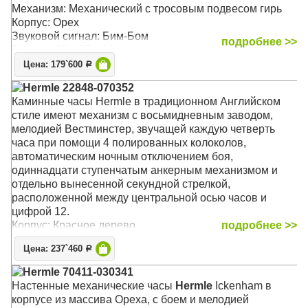
Механизм: Механический с тросовым подвесом гирь
Корпус: Орех
Звуковой сигнал: Бим-Бом
подробнее >>
Размер: 90 х 27 х 13 см
Цена: 179`600
Р
Hermle 22848-070352
Каминные часы Hermle в традиционном Английском
стиле имеют механизм с восьмидневным заводом,
мелодией Вестминстер, звучащей каждую четверть
часа при помощи 4 полированных колоколов,
автоматическим ночным отключением боя,
одиннадцати ступенчатым анкерным механизмом и
отдельно вынесенной секундной стрелкой,
расположенной между центральной осью часов и
цифрой 12.
Корпус: Красное дерево
подробнее >>
Звуковой сигнал:
Вестминстер
Цена: 237`460
Р
Размер: 43 х 29,5 х 24,5 см
Hermle 70411-030341
Настенные механические часы
Hermle
Ickenham в
корпусе из массива Ореха, c боем и мелодией