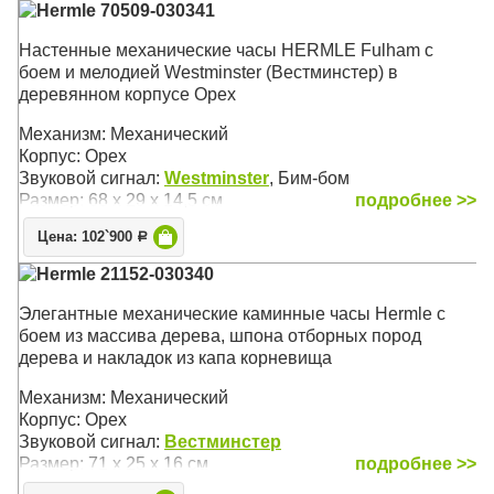
Hermle 70509-030341
Настенные механические часы HERMLE Fulham с
боем и мелодией Westminster (Вестминстер) в
деревянном корпусе Орех
Механизм: Механический
Корпус: Орех
Звуковой сигнал:
Westminster
, Бим-бом
Размер: 68 х 29 х 14,5 см
подробнее >>
Цена: 102`900
Р
Hermle 21152-030340
Элегантные механические каминные часы Hermle с
боем из массива дерева, шпона отборных пород
дерева и накладок из капа корневища
Механизм: Механический
Корпус: Орех
Звуковой сигнал:
Вестминстер
Размер: 71 х 25 х 16 см
подробнее >>