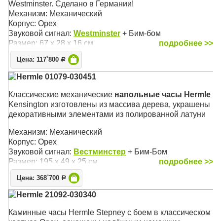
Westminster. Сделано в Германии!
Механизм: Механический
Корпус: Орех
Звуковой сигнал:
Westminster
+ Бим-бом
Размер: 67 х 28 х 16 см
подробнее >>
Цена: 117`800
Р
Hermle 01079-030451
Классические механические
напольные часы Hermle
Kensington изготовлены из массива дерева, украшены
декоративными элементами из полированной латуни
Механизм: Механический
Корпус: Орех
Звуковой сигнал:
Вестминстер
+ Бим-Бом
Размер: 195 х 49 х 25 см
подробнее >>
Цена: 368`700
Р
Hermle 21092-030340
Каминные часы Hermle Stepney с боем в классическом