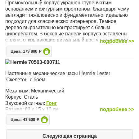
Прямоугольный корпус украшен ступенчатым
основанием и фигурным фронтоном, благодаря чему
выглядит тяжеловесно и фундаментально, идеально
подходит для классических интерьеров. Темное
дерево выразительно контрастирует с белым
циферблатом. В боковые панели корпуса вставлены
стекла, открывающие визуальный доступ к часовому
подробнее >>
механизму. Такое произведение немецких мастеров
Цена: 179`800
может быть установлены в гостиной, кабинете или
Р
просторном холле
Hermle 70503-000711
Бесплатная доставка
по России!
Настенные механические часы Hermle Lester
'Скелетон' с боем
Механизм: Механический
Корпус: Орех
Механизм: Механический
Звуковой сигнал: Бим-Бом
Корпус: Сталь
Размер: 66 х 34 х 16,5 см
Звуковой сигнал:
Гонг
Размер: 62 х 15 х 10 см
подробнее >>
Цена: 41`600
Р
Следующая страница