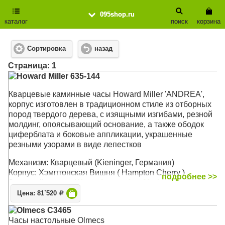
095shop.ru
каталог
поиск
корзина
Сортировка
назад
Cтраница: 1
Howard Miller 635-144
Кварцевые каминные часы Howard Miller 'ANDREA',
корпус изготовлен в традиционном стиле из отборных
пород твердого дерева, с изящными изгибами, резной
молдинг, опоясывающий основание, а также ободок
циферблата и боковые аппликации, украшенные
резными узорами в виде лепестков
Механизм: Кварцевый (Kieninger, Германия)
Корпус: Хэмптонская Вишня ( Hampton Cherry )
подробнее >>
Звуковой сигнал:
Westminster
,
Ave Maria
, Бим-Бом
Размер: 47 х 25 х 13 см
Цена: 81`520
Р
Olmecs C3465
Часы настольные Olmecs