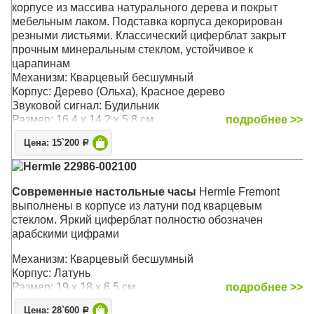
корпусе из массива натурального дерева и покрыт
мебельным лаком. Подставка корпуса декорирован
резными листьями. Классический циферблат закрыт
прочным минеральным стеклом, устойчивое к
царапинам
Механизм: Кварцевый бесшумный
Корпус: Дерево (Ольха), Красное дерево
Звуковой сигнал: Будильник
Размер: 16,4 х 14,2 x 5,8 см
подробнее >>
Цена: 15`200
Р
Hermle 22986-002100
Современные настольные часы
Hermle Fremont
выполнены в корпусе из латуни под кварцевым
стеклом. Яркий циферблат полностю обозначен
арабскими цифрами
Механизм: Кварцевый бесшумный
Корпус: Латунь
Размер: 19 x 18 x 6,5 см
подробнее >>
Цена: 28`600
Р