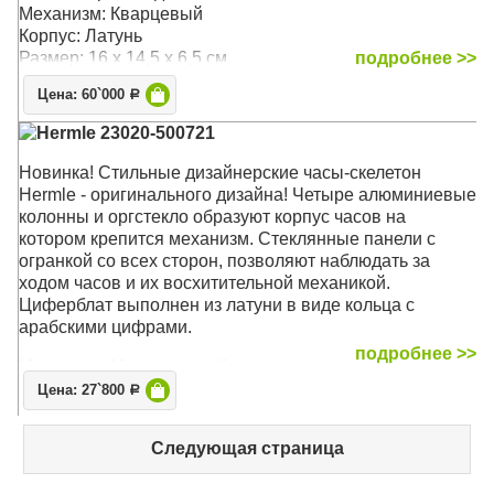
Механизм: Кварцевый
Корпус: Латунь
Размер: 16 х 14,5 х 6,5 см
подробнее >>
Цена: 60`000
Р
Hermle 23020-500721
Новинка! Стильные дизайнерские часы-скелетон
Hermle - оригинального дизайна! Четыре алюминиевые
колонны и оргстекло образуют корпус часов на
котором крепится механизм. Стеклянные панели с
огранкой со всех сторон, позволяют наблюдать за
ходом часов и их восхитительной механикой.
Циферблат выполнен из латуни в виде кольца с
арабскими цифрами.
подробнее >>
Механизм: Механический
Корпус: Латунь, алюминий
Цена: 27`800
Р
Размер: 19,5 х 11 х 6 см
Следующая страница