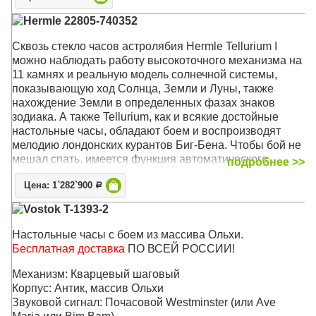
Hermle 22805-740352
Сквозь стекло часов астролябия Hermle Tellurium I
можно наблюдать работу высокоточного механизма на
11 камнях и реальную модель солнечной системы,
показывающую ход Солнца, Земли и Луны, также
нахождение Земли в определенных фазах знаков
зодиака. А также Tellurium, как и всякие достойные
настольные часы, обладают боем и воспроизводят
мелодию лондонских курантов Биг-Бена. Чтобы бой не
мешал спать, имеется функция автоматического
подробнее >>
ночного отключения
Цена: 1`282`900
Р
Корпус: Чёрный, полированное дерево, хрустальный
Vostok T-1393-2
купол
Звуковой сигнал:
Westminster
, Бой
Настольные часы с боем из массива Ольхи.
Размер: 35 х 29 х 29 см
Бесплатная доставка
ПО ВСЕЙ РОССИИ!
Механизм: Кварцевый шаговый
Корпус: Антик, массив Ольхи
Звуковой сигнал: Почасовой Westminster (или Ave