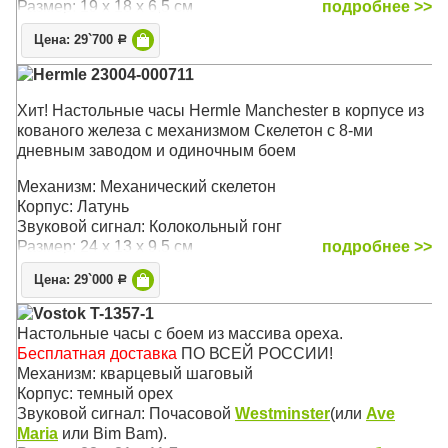
Размер: 19 х 18 х 6,5 см
подробнее >>
Цена: 29`700
Р
Hermle 23004-000711
Хит! Настольные часы Hermle Manchester в корпусе из
кованого железа с механизмом Скелетон с 8-ми
дневным заводом и одиночным боем
Механизм: Механический скелетон
Корпус: Латунь
Звуковой сигнал: Колокольный гонг
Размер: 24 х 13 х 9.5 см
подробнее >>
Цена: 29`000
Р
Vostok T-1357-1
Настольные часы с боем из массива ореха.
Бесплатная доставка
ПО ВСЕЙ РОССИИ!
Механизм: кварцевый шаговый
Корпус: темный орех
Звуковой сигнал: Почасовой
Westminster
(или
Ave
Maria
или Bim Bam).