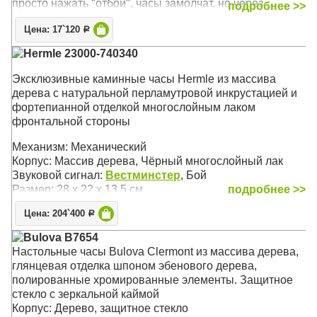
просто нажать "отбой", часы замолчат, но через
подробнее >>
некоторое время зазвонят снова). Импульсный сигнал
Цена: 17`120
Р
Механизм: Электронный
Hermle 23000-740340
Корпус: Пластик (Чёрный)
Звуковой сигнал: Будильник с функцией Snooze
Эксклюзивные каминные часы Hermle из массива
(Возрастание сигнала), «Beep Alarm» или «Dual Alarm»
дерева с натуральной перламутровой инкрустацией и
Размер: 40 x 30 x 4 см
фортепианной отделкой многослойным лаком
фронтальной стороны
Механизм: Механический
Корпус: Массив дерева, Чёрный многослойный лак
Звуковой сигнал:
Вестминстер
, Бой
Размер: 28 х 22 х 13.5 см
подробнее >>
Цена: 204`400
Р
Bulova B7654
Настольные часы Bulova Clermont из массива дерева,
глянцевая отделка шпоном эбенового дерева,
полированные хромированные элементы. Защитное
стекло с зеркальной каймой
Корпус: Дерево, защитное стекло