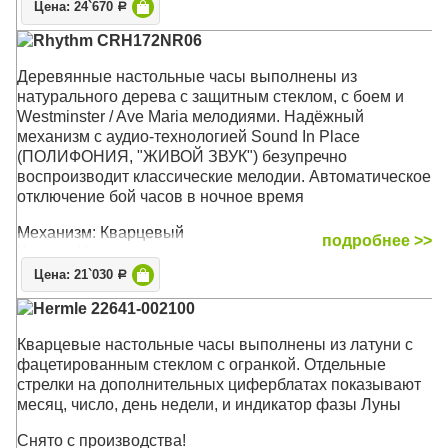
Цена: 24`670
Р
Rhythm CRH172NR06
Деревянные настольные часы выполнены из
натурального дерева с защитным стеклом, c боем и
Westminster / Ave Maria мелодиями. Надёжный
механизм с аудио-технологией Sound In Place
(ПОЛИФОНИЯ, "ЖИВОЙ ЗВУК") безупречно
воспроизводит классические мелодии. Автоматическое
отключение бой часов в ночное время
Механизм: Кварцевый
подробнее >>
Корпус: Натуральное дерево, защитное стекло
Звуковой сигнал: Мелодия Westminster, Ave Maria, Бим-
Цена: 21`030
Р
бом
Hermle 22641-002100
Размер: 31 x 23,4 x 12,1 см
Кварцевые настольные часы выполнены из латуни с
фацетированным стеклом с огранкой. Отдельные
стрелки на дополнительных циферблатах показывают
месяц, число, день недели, и индикатор фазы Луны
Снято с производства!