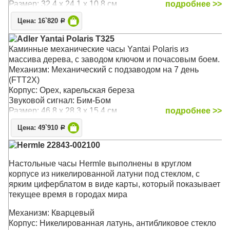
Размер: 32,4 x 24,1 x 10,8 см
подробнее >>
Цена: 16`820
Р
Adler Yantai Polaris T325
Каминные механические часы Yantai Polaris из
массива дерева, с заводом ключом и почасовым боем.
Механизм: Механический с подзаводом на 7 день
(FTT2X)
Корпус: Орех, карельская береза
Звуковой сигнал: Бим-Бом
Размер: 46,8 х 28,3 х 15,4 см
подробнее >>
Цена: 49`910
Р
Hermle 22843-002100
Настольные часы Hermle выполнены в круглом
корпусе из никелированной латуни под стеклом, с
ярким циферблатом в виде карты, который показывает
текущее время в городах мира
Механизм: Кварцевый
Корпус: Никелированная латунь, антибликовое стекло