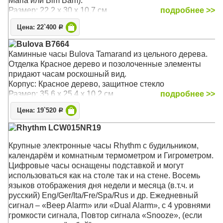
Maria или Bim Bam).
Размер: 22,2 х 30 x 10,7 см
подробнее >>
Цена: 22`400
Р
Bulova B7664
Каминные часы Bulova Tamarand из цельного дерева.
Отделка Красное дерево и позолоченные элементы
придают часам роскошный вид.
Корпус: Красное дерево, защитное стекло
Размер: 35,6 х 25,4 х 10,2 см
подробнее >>
Цена: 19`520
Р
Rhythm LCW015NR19
Крупные электронные часы Rhythm с будильником,
календарём и комнатным термометром и Гигрометром.
Цифровые часы оснащены подставкой и могут
использоваться как на столе так и на стене. Восемь
языков отображения дня недели и месяца (в.т.ч. и
русский) Eng/Ger/Ita/Fre/Spa/Rus и др. Ежедневный
сигнал – «Beep Alarm» или «Dual Alarm», с 4 уровнями
громкости сигнала, Повтор сигнала «Snooze», (если