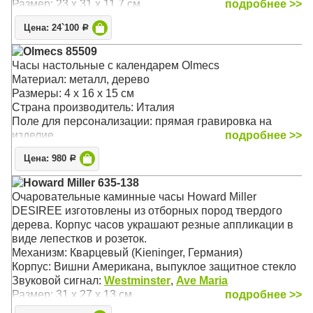
Размер: 23 х 31 x 11,7 см
подробнее >>
Цена: 24`100
Р
Olmecs 85509
Часы настольные с календарем Olmecs
Материал: металл, дерево
Размеры: 4 х 16 х 15 см
Страна производитель: Италия
Поле для персонализации: прямая гравировка на
изделие
подробнее >>
Цена: 980
Р
Howard Miller 635-138
Очаровательные каминные часы Howard Miller
DESIREE изготовлены из отборных пород твердого
дерева. Корпус часов украшают резные аппликации в
виде лепестков и розеток.
Механизм: Кварцевый (Kieninger, Германия)
Корпус: Вишни Американа, выпуклое защитное стекло
Звуковой сигнал:
Westminster
,
Ave Maria
Размер: 31 х 27 х 13 см
подробнее >>