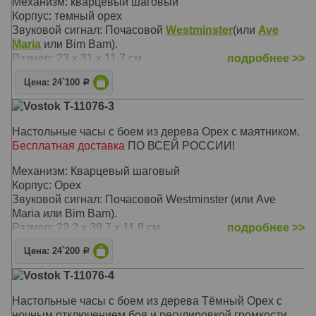
Механизм: кварцевый шаговый
Корпус: темный орех
Звуковой сигнал: Почасовой
Westminster
(или
Ave
Maria
или Bim Bam).
Размер: 23 х 31 x 11,7 см
подробнее >>
Цена: 24`100
Р
Vostok T-11076-3
Настольные часы с боем из дерева Орех с маятником.
Бесплатная доставка
ПО ВСЕЙ РОССИИ!
Механизм: Кварцевый шаговый
Корпус: Орех
Звуковой сигнал: Почасовой Westminster (или Ave
Maria или Bim Bam).
Размер: 22,2 x 39,7 x 11,8 см
подробнее >>
Цена: 24`200
Р
Vostok T-11076-4
Настольные часы с боем из дерева Тёмный Орех с
ночным отключением боя и регулировкой громкости.