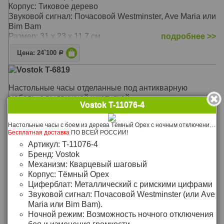
Корпус: Тиковое дерево
Звуковой сигнал: Почасовой Westminster, Ave Maria или
Bim Bam
Размер: 31 х 23 x 11,7 см
подробнее >>
Цена: 24`100
Р
Vostok T-6819
Настольные часы отделанные под антикварную
мебель, с выдвижной шкатулкой.
Vostok T-11076-4
Настольные часы с боем из дерева Тёмный Орех с ночным отключением боя и регулировкой громкости.
Бесплатная доставка
ПО ВСЕЙ РОССИИ!
Бесплатная доставка
ПО ВСЕЙ РОССИИ!
Механизм: Кварцевый
Артикул:
T-11076-4
Корпус: Массив чёрной ольхи, отделанный под
Бренд:
Vostok
антикварную мебель
Механизм:
Кварцевый шаговый
Звуковой сигнал: Westminster
подробнее >>
Корпус:
Тёмный Орех
Размер: 33,5 х 22,7 х 12,5 см
Циферблат:
Металлический с римскими цифрами
Цена: 27`400
Р
Звуковой сигнал:
Почасовой Westminster (или Ave
Vostok T-9728-2
Maria или Bim Bam).
Ночной режим:
Возможность ночного отключения
Настольные часы с боем из массива дерева Антик с