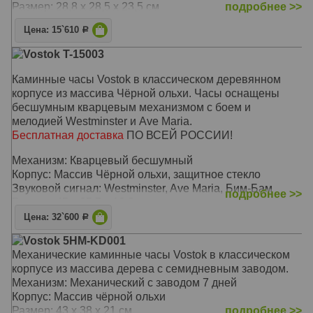
Размер: 28,8 х 28,5 х 23,5 см
подробнее >>
Цена: 15`610
Р
Vostok T-15003
Каминные часы Vostok в классическом деревянном
корпусе из массива Чёрной ольхи. Часы оснащены
бесшумным кварцевым механизмом с боем и
мелодией Westminster и Ave Maria.
Бесплатная доставка
ПО ВСЕЙ РОССИИ!
Механизм: Кварцевый бесшумный
Корпус: Массив Чёрной ольхи, защитное стекло
Звуковой сигнал: Westminster, Ave Maria, Бим-Бам
подробнее >>
Размер: 45 х 25,7 х 10,9 см
Цена: 32`600
Р
Vostok 5HM-KD001
Механические каминные часы Vostok в классическом
корпусе из массива дерева с семидневным заводом.
Механизм: Механический с заводом 7 дней
Корпус: Массив чёрной ольхи
Размер: 43 х 38 х 21 см
подробнее >>