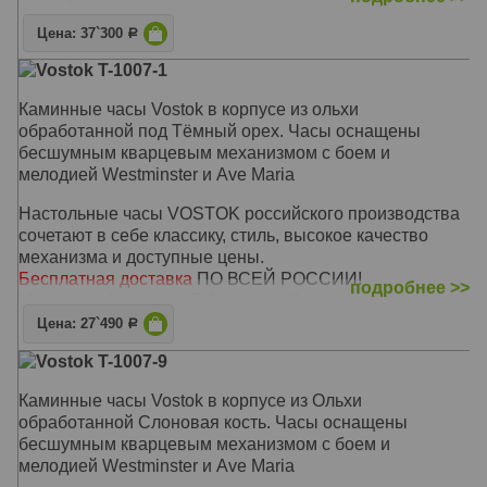
Цена: 37`300
Р
Vostok T-1007-1
Каминные часы Vostok в корпусе из ольхи
обработанной под Тёмный орех. Часы оснащены
бесшумным кварцевым механизмом с боем и
мелодией Westminster и Ave Maria
Настольные часы VOSTOK российского производства
сочетают в себе классику, стиль, высокое качество
механизма и доступные цены.
Бесплатная доставка
ПО ВСЕЙ РОССИИ!
подробнее >>
Механизм: Кварцевый бесшумный
Корпус: Ольха (Тёмный орех)
Цена: 27`490
Р
Звуковой сигнал: Westminster, Ave Maria, Бим-Бам
Vostok T-1007-9
Размер: 38,5 х 24 х 12 см
Каминные часы Vostok в корпусе из Ольхи
обработанной Слоновая кость. Часы оснащены
бесшумным кварцевым механизмом с боем и
мелодией Westminster и Ave Maria