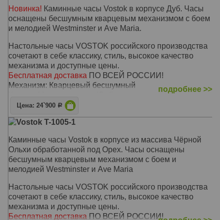
Новинка!
Каминные часы Vostok в корпусе Дуб. Часы
оснащены бесшумным кварцевым механизмом с боем
и мелодией Westminster и Ave Maria.
Настольные часы VOSTOK российского производства
сочетают в себе классику, стиль, высокое качество
механизма и доступные цены.
Бесплатная доставка
ПО ВСЕЙ РОССИИ!
Механизм: Кварцевый бесшумный
подробнее >>
Корпус: Массив дерева (Дуб)
Звуковой сигнал: Westminster, Ave Maria, Бим-Бам
Цена: 24`900
Р
Размер: 38,5 х 24 х 12 см
Vostok T-1005-1
Каминные часы Vostok в корпусе из массива Чёрной
Ольхи обработанной под Орех. Часы оснащены
бесшумным кварцевым механизмом с боем и
мелодией Westminster и Ave Maria
Настольные часы VOSTOK российского производства
сочетают в себе классику, стиль, высокое качество
механизма и доступные цены.
Бесплатная доставка
ПО ВСЕЙ РОССИИ!