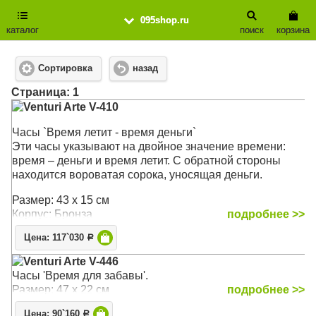
095shop.ru
каталог
поиск
корзина
Сортировка
назад
Cтраница: 1
Venturi Arte V-410
Часы `Время летит - время деньги`
Эти часы указывают на двойное значение времени:
время – деньги и время летит. С обратной стороны
находится вороватая сорока, уносящая деньги.
Размер: 43 х 15 см
Корпус: Бронза
подробнее >>
Цена: 117`030
Р
Venturi Arte V-446
Часы 'Время для забавы'.
Размер: 47 х 22 см
подробнее >>
Цена: 90`160
Р