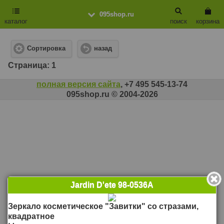
095shop.ru
каталог
поиск
корзина
Сортировка
назад
Cтраница: 1
полная версия сайта
, +7 495 545-13-74
095shop.ru © 2004-2026
Jardin D'ete 98-0536A
Зеркало косметическое "Завитки" со стразами,
квадратное