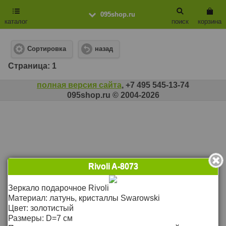
095shop.ru
каталог
поиск
корзина
Сортировка
назад
Cтраница: 1
полная версия сайта
, +7 495 545-13-74
095shop.ru © 2004-2026
Rivoli A-8073
Зеркало подарочное Rivoli
Материал: латунь, кристаллы Swarowski
Цвет: золотистый
Размеры: D=7 см