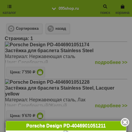
095shop.ru
каталог
поиск
корзина
Сортировка
назад
Cтраница: 1
Porsche Design PD-4046901051174
Застёжка для браслета Stainless Steel
Материал: Нержавеющая сталь
Цвет: Серебристый
подробнее >>
Цена: 7`550
Р
Porsche Design PD-4046901051228
Застёжка для браслета Stainless Steel, Lacquer
yellow
Материал: Нержавеющая сталь, Лак
Цвет: Серебристый/Желтый
подробнее >>
Цена: 9`670
Р
Porsche Design PD-4046901051181
Porsche Design PD-4046901051211
Застёжка для браслета Stainless Steel