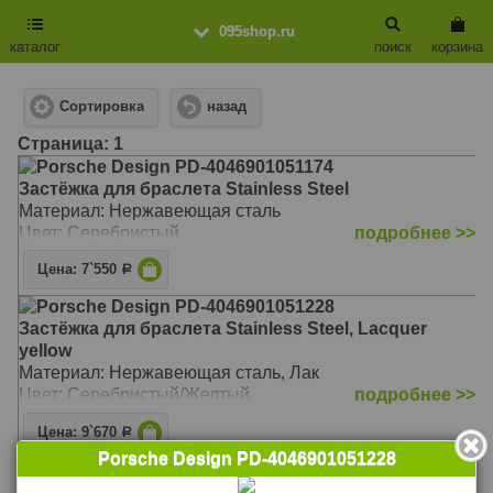
095shop.ru
каталог
поиск
корзина
Сортировка
назад
Cтраница: 1
Porsche Design PD-4046901051174
Застёжка для браслета Stainless Steel
Материал: Нержавеющая сталь
Цвет: Серебристый
подробнее >>
Цена: 7`550
Р
Porsche Design PD-4046901051228
Застёжка для браслета Stainless Steel, Lacquer
yellow
Материал: Нержавеющая сталь, Лак
Цвет: Серебристый/Желтый
подробнее >>
Цена: 9`670
Р
Porsche Design PD-4046901051228
Porsche Design PD-4046901051181
Застёжка для браслета Stainless Steel