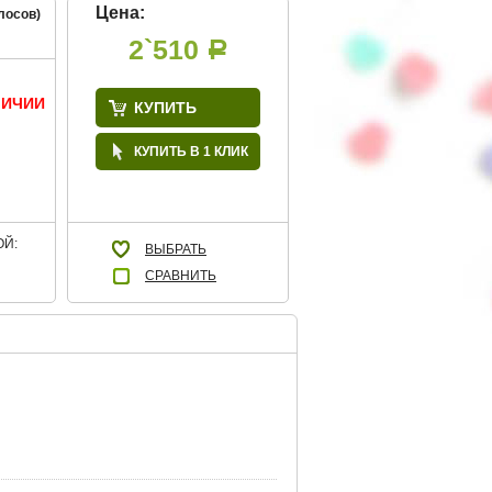
Цена:
лосов)
2`510
Р
ЛИЧИИ
КУПИТЬ
КУПИТЬ В 1 КЛИК
Й:
ВЫБРАТЬ
СРАВНИТЬ