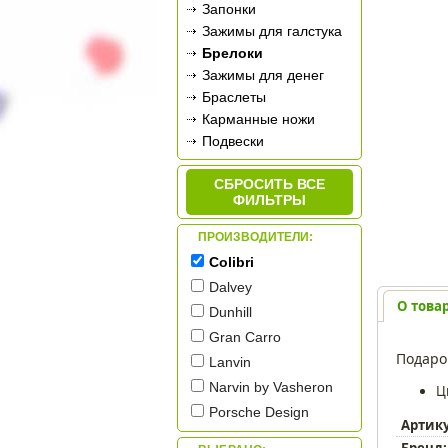
Запонки
Зажимы для галстука
Брелоки
Зажимы для денег
Браслеты
Карманные ножи
Подвески
Карманные часы
СБРОСИТЬ ВСЕ
Дорожные часы
ФИЛЬТРЫ
Фляжки
Наборы для бритья
ПРОИЗВОДИТЕЛИ:
Термосы
Colibri
Фонари
Dalvey
О това
Dunhill
Gran Carro
Подаро
Lanvin
Narvin by Vasheron
Ц
Porsche Design
Артик
Tonino Lamborghini
Бренд: