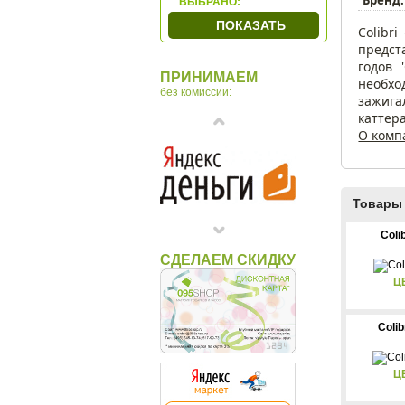
ВЫБРАНО:
ПОКАЗАТЬ
Colibr
предст
годов 
ПРИНИМАЕМ
необхо
без комиссии:
зажига
каттер
О компа
Товары 
Coli
СДЕЛАЕМ СКИДКУ
Ц
Coli
Ц