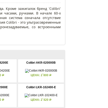
а. Кроме зажигалок бренд 'Colibri'
 часами, ручками. В начале 60-х
анная система означала отсутствие
я Colibri - это ультрасовременные
ронезадуваемые, со встроенными
04200E
Colibri AKR-020000B
70
ЦЕНА: 2`800
Р
Р
42000E
Colibri LKR-102400-E
30
ЦЕНА: 2`420
Р
Р