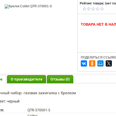
Рейтинг товара: (
нет
го
ТОВАРА НЕТ В НА
ПОДЕЛИТЬСЯ ССЫЛКО
ре
О производителе
Отзывы (0)
чный набор: газовая зажигалка с брелком
вет: черный
ул:
QTR-370001-S
Colibri