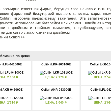
i - всемирно известная фирма, берущая свое начало с 1910 год
авлен фирменной бижутерией высшего качества, карманными
'Colibri' изобрела пьезасистему зажигания. Эта запатентов
димости использование батарейки или кремня. Новейшая истори
лки с двойным и тройным пламенем, с турбонадувом, вет
ами для сигар с эксклюзивным дизайном.
нии Colibri
>>
близкие по цене:
bri LFL-041000E
Colibri LKR-103100E
Colibri LKR-1
ЕНА: 2`160
ЦЕНА: 2`970
ЦЕНА: 2`5
Р
Р
bri AKR-042000E
Colibri AKR-043000E
Colibri LFL-0
ЕНА: 2`310
ЦЕНА: 2`040
ЦЕНА: 2`0
Р
Р