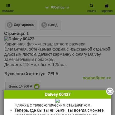
095shop.ru
каталог
поиск
корзина
Сортировка
назад
Cтраница: 1
Dalvey 00423
Карманная фляжка стандартного размера.
Элегантная, обтекаемая форма с изысканной отделкой
дубовым листом, делают карманную флягу Dalvey
замечательным подарком.
Диаметр: 118 мм, объем: 125 мл.
Буквенный артикул: ZFLA
подробнее >>
Цена: 14`900
Р
Dalvey 00437
Dalvey 00441
Подарочный набор для гольфа.
Фляжка с телескопическим стаканчиком.
В набор входит: фляга 196 мл, комбинированная со
Теперь, где бы вы ни были, вы всегда сможете
складным стаканчиком, персональная бирка, вилка для