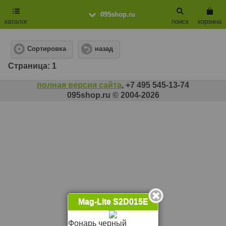
095shop.ru
каталог
поиск
корзина
Сортировка
назад
Cтраница: 1
полная версия сайта
, +7 495 545-13-74
095shop.ru © 2004-2026
Mag-Lite S2D015E
Фонарь черный