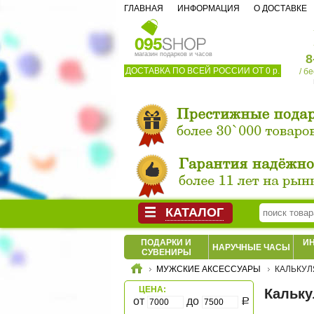
ГЛАВНАЯ
ИНФОРМАЦИЯ
О ДОСТАВКЕ
магазин подарков и часов
8
ДОСТАВКА ПО ВСЕЙ РОССИИ ОТ 0 р.
/ б
КАТАЛОГ
ПОДАРКИ И
И
НАРУЧНЫЕ ЧАСЫ
СУВЕНИРЫ
МУЖСКИЕ АКСЕССУАРЫ
КАЛЬКУ
ЦЕНА:
Кальк
от
до
Р