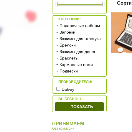
Сорти
КАТЕГОРИИ:
Подарочные наборы
Запонки
Зажимы для галстука
Брелоки
Зажимы для денег
Браслеты
Карманные ножи
Подвески
Карманные часы
ПРОИЗВОДИТЕЛИ:
Дорожные часы
Dalvey
Фляжки
Наборы для бритья
ВЫБРАНО:
1
Термосы
ПОКАЗАТЬ
Фонари
ПРИНИМАЕМ
без комиссии: