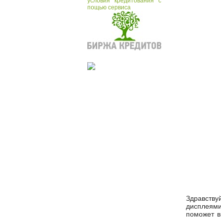
условия кредитования с
пощью сервиса
Здравству
дисплеями
поможет в