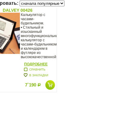
ровать:
DALVEY 00426
Калькулятор с
часами-
будильником.
• Стильный и
изысканный
многофункциональный
калькулятор с
часами-будильником
и календарем в
футляре из
высококачественной
ПОДРОБНЕЕ
СРАВНИТЬ
В ЗАКЛАДКИ
7`190
Р