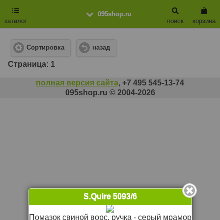
095shop.ru
каталог
поиск
корзина
Сортировка
назад
Cтраница: 1
полная версия сайта
, +7 495 545-13-74
095shop.ru © 2004-2026
S.Quire 5093/6
Помазок свиной ворс, ручка - серый мрамор