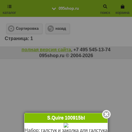
095shop.ru
каталог
поиск
корзина
Сортировка
назад
Cтраница: 1
полная версия сайта
, +7 495 545-13-74
095shop.ru © 2004-2026
S.Quire 100915bl
Набор: галстук и заколка для галстука