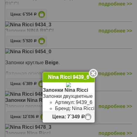
RICCI
подробнее >>
Цена: 6`554
Р
Nina Ricci 9434_3
Запонки NINA RICCI
подробнее >>
Цена: 5`920
Р
Nina Ricci 9454_0
Запонки круглые
Beige
.
Латунная основа с родиевым покрытием.
подробнее >>
Nina Ricci 9439_6
Цена: 6`389
Р
Запонки Nina Ricci
Nina Ricci 9483_9
Запонки двухцветные
Запонки Nina Ricci
Артикул:
9439_6
Запонки перламутр
подробнее >>
Бренд:
Nina Ricci
Цена: 7`349
Цена: 12`036
Р
Р
Nina Ricci 9478_3
Запонки Nina Ricci
подробнее >>