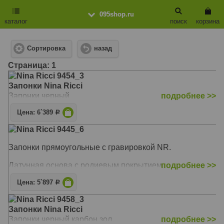
095shop.ru
каталог
поиск
корзина
Сортировка
назад
Cтраница: 1
Nina Ricci 9454_3
Запонки Nina Ricci
Запонки черный
подробнее >>
Цена: 6`389
Р
Nina Ricci 9445_6
Запонки прямоугольные с гравировкой NR.
Латунная основа с родиевым покрытием.
подробнее >>
Цена: 5`897
Р
Nina Ricci 9458_3
Запонки Nina Ricci
Запонки черный карбон зол.
подробнее >>