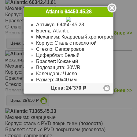
Atlantic 60342.41.61
Механизм: Кварцевый
Atlantic 64450.45.28
Корпус: Сталь
Браслет: Кожаный
Артикул:
64450.45.28
Стекло: Сапфировое
Бренд:
Atlantic
Водозащита: 30WR
подробнее >>
Механизм:
Кварцевый хронограф
Корпус:
Сталь с позолотой
Цена: 13`630
Р
Стекло:
Сапфировое
Atlantic 70366.41.21
Циферблат:
Белый
механизм ETA 955.112
Браслет:
Кожаный
Механизм: Кварцевый
Водозащита:
30WR
Корпус: Сталь
Календарь:
Число
Браслет: Стальной
Размер:
40х40 мм
Стекло: Сапфировое
Цена: 24`370
Р
Водозащита: 100WR
подробнее >>
Цена: 26`850
Р
Atlantic 71365.45.33
Механизм: кварцевые
Корпус: сталь с PVD покрытием (позолота)
Браслет: сталь с PVD покрытием (позолота)
Стекло: сапфировое