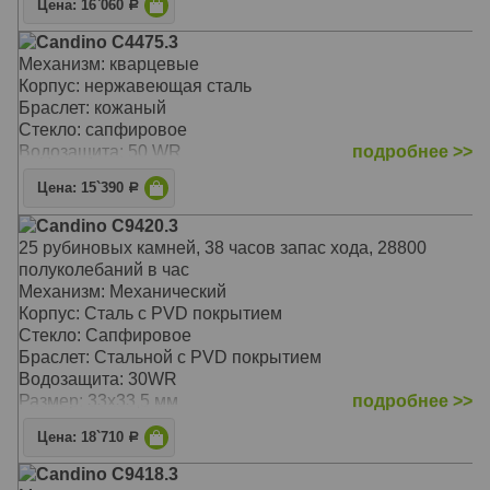
Цена: 16`060
Р
Candino C4475.3
Механизм: кварцевые
Корпус: нержавеющая сталь
Браслет: кожаный
Стекло: сапфировое
Водозащита: 50 WR
подробнее >>
Цена: 15`390
Р
Candino C9420.3
25 рубиновых камней, 38 часов запас хода, 28800
полуколебаний в час
Механизм: Механический
Корпус: Сталь с PVD покрытием
Стекло: Сапфировое
Браслет: Стальной с PVD покрытием
Водозащита: 30WR
Размер: 33х33,5 мм
подробнее >>
Цена: 18`710
Р
Candino C9418.3