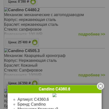
Цена: 8`390
Р
Candino C4480.2
Механизм: механические с автоподзаводом
Корпус: нержавеющая сталь
Браслет: нержавеющая сталь
Стекло: сапфировое
Водозащита: 100 WR
подробнее >>
Цена: 25`400
Р
Candino C4505.3
Механизм: Кварцевый хронограф
Корпус: Нержавеющая сталь
Браслет: Кожаный
Стекло: Сапфировое
Водозащита: 100WR
подробнее >>
Цена: 16`550
Р
Candino C4360.6
Candino C4360.6
Механизм: Кварцевый
Артикул:
C4360.6
Корпус: Сталь
Бренд:
Candino
Браслет: Кожаный