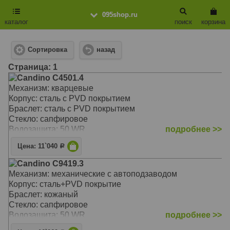
095shop.ru
каталог
поиск
корзина
Сортировка
назад
Cтраница: 1
Candino C4501.4
Механизм: кварцевые
Корпус: сталь с PVD покрытием
Браслет: сталь с PVD покрытием
Стекло: сапфировое
Водозащита: 50 WR
подробнее >>
Цена: 11`040
Р
Candino C9419.3
Механизм: механические с автоподзаводом
Корпус: сталь+PVD покрытие
Браслет: кожаный
Стекло: сапфировое
Водозащита: 50 WR
подробнее >>