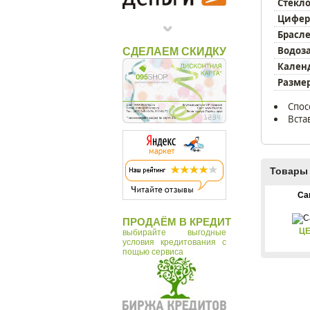
Timex
Стекло
Цифер
Брасле
Водоз
СДЕЛАЕМ СКИДКУ
Кален
Размер
Спос
Вста
Товары 
Ca
ПРОДАЁМ В КРЕДИТ
ЦЕ
выбирайте выгодные
условия кредитования с
пощью сервиса