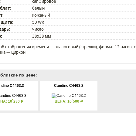
:
сапфировое
блат:
белый
т:
кожаный
ащита:
50 WR
дарь:
число
:
38х38 мм
об отображения времени — аналоговый (стрелки), формат 12 часов, с
вка — циркон
близкие по цене:
ndino C4463.3
Candino C4463.2
НА: 10`230
ЦЕНА: 10`500
Р
Р