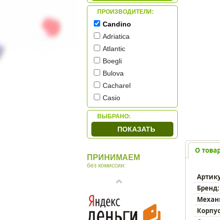
ПРОИЗВОДИТЕЛИ:
Candino
Adriatica
Atlantic
Boegli
Bulova
Cacharel
Casio
Citizen
ВЫБРАНО:
Cover
ПОКАЗАТЬ
Diesel
HAAS & Cie
О това
ПРИНИМАЕМ
Jowissa
без комиссии:
Q&Q
Артик
Romanson
Бренд:
Skagen
Механ
Swiss Military
Корпус