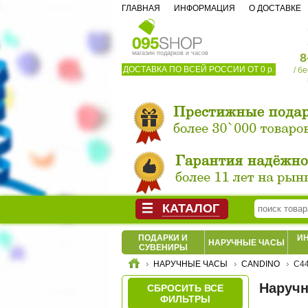
ГЛАВНАЯ
ИНФОРМАЦИЯ
О ДОСТАВКЕ
магазин подарков и часов
8
ДОСТАВКА ПО ВСЕЙ РОССИИ ОТ 0 р.
/ б
КАТАЛОГ
ПОДАРКИ И
И
НАРУЧНЫЕ ЧАСЫ
СУВЕНИРЫ
НАРУЧНЫЕ ЧАСЫ
CANDINO
C44
Наручн
СБРОСИТЬ ВСЕ
ФИЛЬТРЫ