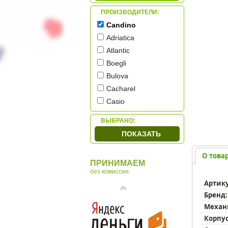
ПРОИЗВОДИТЕЛИ:
Candino
Adriatica
Atlantic
Boegli
Bulova
Cacharel
Casio
Citizen
ВЫБРАНО:
Cover
ПОКАЗАТЬ
Diesel
HAAS & Cie
О това
ПРИНИМАЕМ
Jowissa
без комиссии:
Q&Q
Артик
Romanson
Бренд:
Skagen
Механ
Swiss Military
Корпус