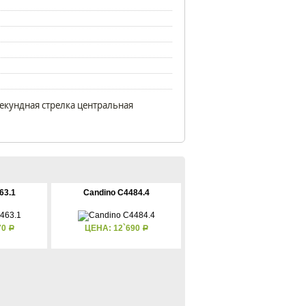
екундная стрелка центральная
63.1
Candino C4484.4
70
ЦЕНА: 12`690
Р
Р