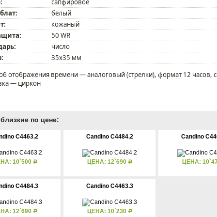
:
сапфировое
блат:
белый
т:
кожаный
ащита:
50 WR
дарь:
число
:
35х35 мм
об отображения времени — аналоговый (стрелки), формат 12 часов, с
вка — циркон
близкие по цене:
ndino C4463.2
Candino C4484.2
Candino C44
НА: 10`500
ЦЕНА: 12`690
ЦЕНА: 10`4
Р
Р
ndino C4484.3
Candino C4463.3
НА: 12`690
ЦЕНА: 10`230
Р
Р