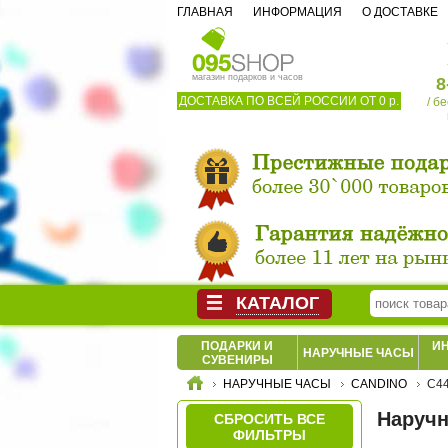
ГЛАВНАЯ
ИНФОРМАЦИЯ
О ДОСТАВКЕ
магазин подарков и часов
8
ДОСТАВКА ПО ВСЕЙ РОССИИ ОТ 0 р.
/ б
КАТАЛОГ
ПОДАРКИ И
И
НАРУЧНЫЕ ЧАСЫ
СУВЕНИРЫ
НАРУЧНЫЕ ЧАСЫ
CANDINO
C44
Наручн
СБРОСИТЬ ВСЕ
ФИЛЬТРЫ