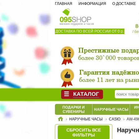
ГЛАВНАЯ
ИНФОРМАЦИЯ
О ДОСТАВКЕ
магазин подарков и часов
8
ДОСТАВКА ПО ВСЕЙ РОССИИ ОТ 0 р.
/ б
КАТАЛОГ
ПОДАРКИ И
И
НАРУЧНЫЕ ЧАСЫ
СУВЕНИРЫ
НАРУЧНЫЕ ЧАСЫ
CASIO
AW-49
Наручн
СБРОСИТЬ ВСЕ
ФИЛЬТРЫ