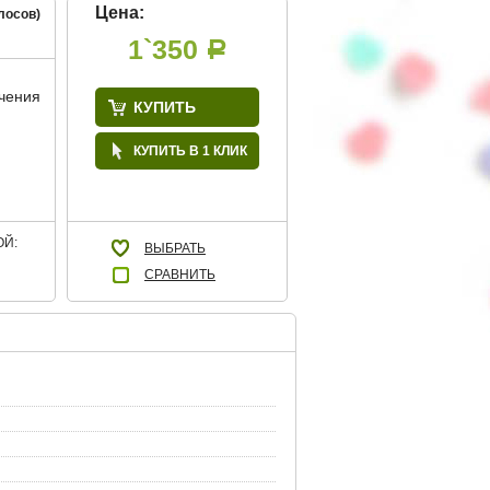
Цена:
лосов)
1`350
Р
учения
КУПИТЬ
КУПИТЬ В 1 КЛИК
Й:
ВЫБРАТЬ
СРАВНИТЬ