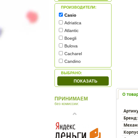
ПРОИЗВОДИТЕЛИ:
Casio
Adriatica
Atlantic
Boegli
Bulova
Cacharel
Candino
Citizen
ВЫБРАНО:
Cover
ПОКАЗАТЬ
Diesel
HAAS & Cie
О това
ПРИНИМАЕМ
Jowissa
без комиссии:
Q&Q
Артик
Romanson
Бренд:
Skagen
Механ
Swiss Military
Корпус