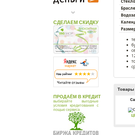
Timex
Стекло
Брасле
Водоз
Кален
СДЕЛАЕМ СКИДКУ
Размер
т
б
с
1
т
с
Товары 
ПРОДАЁМ В КРЕДИТ
Ca
выбирайте выгодные
условия кредитования с
пощью сервиса
Ц