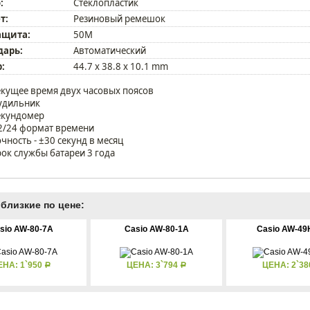
:
Стеклопластик
т:
Резиновый ремешок
ащита:
50M
дарь:
Автоматический
:
44.7 x 38.8 x 10.1 mm
екущее время двух часовых поясов
удильник
екундомер
2/24 формат времени
очность - ±30 секунд в месяц
рок службы батареи 3 года
близкие по цене:
sio AW-80-7A
Casio AW-80-1A
Casio AW-49
ЕНА: 1`950
ЦЕНА: 3`794
ЦЕНА: 2`3
Р
Р