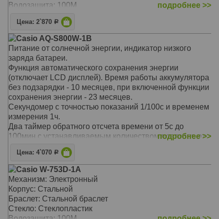
Водозащита: 100M
подробнее >>
Цена: 2`870
Р
Casio AQ-S800W-1B
Питание от солнечной энергии, индикатор низкого
заряда батареи.
Функция автоматического сохранения энергии
(отключает LCD дисплей). Время работы аккумулятора
без подзарядки - 10 месяцев, при включенной функции
сохранения энергии - 23 месяцев.
Секундомер с точностью показаний 1/100с и временем
измерения 1ч.
Два таймер обратного отсчета времени от 5с до
100мин с устанавливаемым количеством повторов от
подробнее >>
1 до 10.
Цена: 4`070
Р
Мировое время.
12-ти и 24-х часовой формат времени.
Casio W-753D-1A
Шесть языков отображения дня недели: английский,
Механизм: Электронный
португальский, испанский, французский, немецкий и
Корпус: Стальной
итальянский.
Браслет: Стальной браслет
Функция включения/отключения звука кнопок.
Стекло: Стеклопластик
Механизм: Кварцевый
Водозащита: 100M
подробнее >>