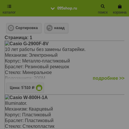
095shop.ru
каталог
поиск
корзина
Сортировка
назад
Cтраница: 1
Casio G-2900F-8V
10 лет работы без замены батарейки.
Механизм: Электронный
Корпус: Металло-пластиковый
Браслет: Резиновый ремешок
Стекло: Минеральное
Водозащита: 200M
подробнее >>
Цена: 5`510
Р
Casio W-800H-1A
Illuminator.
Механизм: Кварцевый
Корпус: Пластиковый
Браслет: Пластиковый
Стекло: Стеклопластик