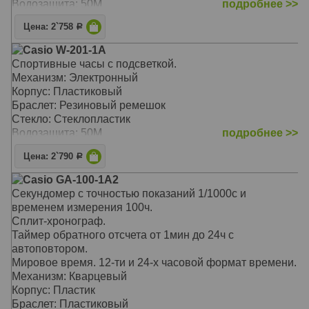
Водозащита: 50M
подробнее >>
Корпус: Стальной
Стекло: Стеклопластик
Цена: 2`758
Р
Браслет: Стальной браслет
Водозащита: 100M
Casio W-201-1A
Размер: 47,1 х 48,1 х 13,9 мм, толщина 13,9мм
Спортивные часы с подсветкой.
Механизм: Электронный
Корпус: Пластиковый
Браслет: Резиновый ремешок
Стекло: Стеклопластик
Водозащита: 50M
подробнее >>
Цена: 2`790
Р
Casio GA-100-1A2
Секундомер с точностью показаний 1/1000с и
временем измерения 100ч.
Сплит-хронограф.
Таймер обратного отсчета от 1мин до 24ч с
автоповтором.
Мировое время. 12-ти и 24-х часовой формат времени.
Механизм: Кварцевый
Корпус: Пластик
Браслет: Пластиковый