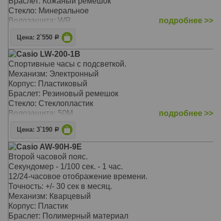
Браслет: Кожаный ремешок
Корпус: нержавеющая сталь и алюминий с IP
Функция отключения/включения звука.
Стекло: Минеральное
покрытием
Механизм: Кварцевый
Водозащита: WR
подробнее >>
Браслет: нержавеющая сталь с IP покрытием
Корпус: Сталь/пластик
Стекло: минеральное
Браслет: Пластиковый
Цена: 2`550
Р
Водозащита: 100WR
Стекло: Пластиковое выпуклое
Casio LW-200-1B
Водозащита: 100WR
Спортивные часы с подсветкой.
Механизм: Электронный
Корпус: Пластиковый
Браслет: Резиновый ремешок
Стекло: Стеклопластик
Водозащита: 50M
подробнее >>
Цена: 3`190
Р
Casio AW-90H-9E
Второй часовой пояс.
Секундомер - 1/100 сек. - 1 час.
12/24-часовое отображение времени.
Точность: +/- 30 сек в месяц.
Механизм: Кварцевый
Корпус: Пластик
Браслет: Полимерный материал