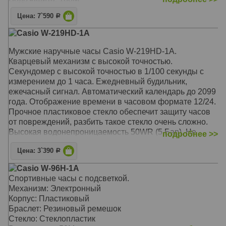
Корпус: Пластик
Браслет: Пластик
Цена: 7`590
Р
Стекло: Стеклопластик
Casio W-219HD-1A
Водозащита: WR100
Мужские наручные часы Casio W-219HD-1A.
Кварцевый механизм с высокой точностью.
Секундомер с высокой точностью в 1/100 секунды с
измерением до 1 часа. Ежедневный будильник,
ежечасный сигнал. Автоматический календарь до 2099
года. Отображение времени в часовом формате 12/24.
Прочное пластиковое стекло обеспечит защиту часов
от повреждений, разбить такое стекло очень сложно.
Высокая водонепроницаемость 50WR (5 Бар). Не
подробнее >>
снимая часов, Вы можете принимать душ или мыться в
Цена: 3`390
ванне.
Р
Casio W-96H-1A
Батарея рассчитана на 7 лет. Раскладывающаяся
Спортивные часы с подсветкой.
застежка Приспособление для застёгивания браслета/
Механизм: Электронный
ремешка часов, которое никогда не расстёгивается
Корпус: Пластиковый
полностью, а раскладывается на три части.
Браслет: Резиновый ремешок
Стекло: Стеклопластик
Механизм: Электронный