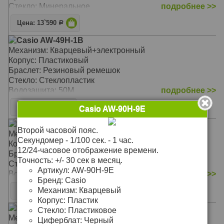
Стекло: Минеральное
подробнее >>
Водозащита: 200WR
Цена: 13`590
Р
Casio AW-49H-1B
Механизм: Кварцевый+электронный
Корпус: Пластиковый
Браслет: Резиновый ремешок
Стекло: Стеклопластик
Водозащита: 50M
подробнее >>
Цена: 2`380
Р
Casio AW-90H-9E
Casio F-105W-1A
Второй часовой пояс.
Механизм: Электроный
Секундомер - 1/100 сек. - 1 час.
Корпус: Пластиковый
12/24-часовое отображение времени.
Браслет: Резиновый ремешок
Точность: +/- 30 сек в месяц.
Стекло: Стеклопластик
Артикул:
AW-90H-9E
Водозащита: WR
подробнее >>
Бренд:
Casio
Механизм:
Кварцевый
Цена: 2`352
Р
Корпус:
Пластик
Casio DBC-32-1A
Стекло:
Пластиковое
Механизм: Электронный
Циферблат:
Черный