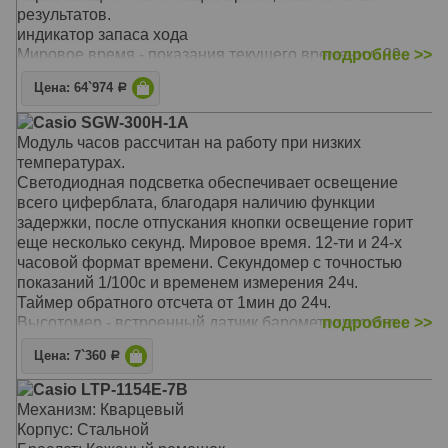
результатов.
индикатор запаса хода
Мировое время - показания текущего времени в 29
подробнее >>
городах мира.
Цена: 64`974
Р
функция сохранения энергии
Коррекция времени по радиосигналу - синхронизация
Casio SGW-300H-1A
времени по атомным часам, сигнал поступает из США,
Модуль часов рассчитан на работу при низких
Японии, Китая и Германии, для России данная
температурах.
функция постоянно работает в дальневосточных
Светодиодная подсветка обеспечивает освещение
областях и в Ленинградской области.
всего циферблата, благодаря наличию функции
запас хода в полной темноте - 6 месяцев, с
задержки, после отпускания кнопки освещение горит
использованием функции сохранения энергии - 29
еще несколько секунд. Мировое время. 12-ти и 24-х
месяца
часовой формат времени. Секундомер с точностью
Новая разработка - часовая и минутная стрелки
показаний 1/100с и временем измерения 24ч.
перемещаются каждые 10 секунд, а не непрерывно,
Таймер обратного отсчета от 1мин до 24ч.
что помогает экономить заряд аккумулятора.
Высотомер - встроенный датчик барометрического
подробнее >>
Режим сохранения энергии: если часы долго не
давления с возможностью вывода результатов в
используется механизм засыпает, сохраняя все
Цена: 7`360
Р
единицах высоты над уровнем моря (от -700 до 10000
настройки, при возобновлении работы все настройки и
метров).
Casio LTP-1154E-7B
показания восстанавливаются.
Барометр - измерение атмосферного давления от 260
Механизм: Кварцевый
Корректировочная головка с винтовым фиксатором
до 1100 гПа (от 7, 65 до 32,45 мм рт.ст.).
Корпус: Стальной
Механизм: кварцевый хронограф
Термометр от -10 до 60°С.