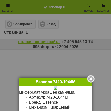
095shop.ru
каталог
поиск
корзина
Сортировка
назад
Cтраница: 1
полная версия сайта
, +7 495 545-13-74
095shop.ru © 2004-2026
Essence 7420-1044M
Циферблат украшен камнями.
Артикул:
7420-1044M
Бренд:
Essence
Механизм:
Кварцевый