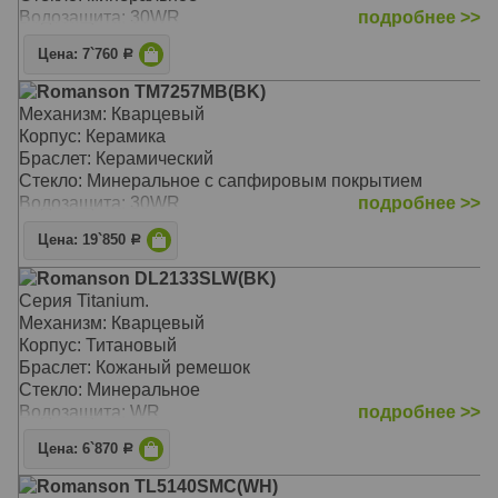
Водозащита: 30WR
подробнее >>
Цена: 7`760
Р
Romanson TM7257MB(BK)
Механизм: Кварцевый
Корпус: Керамика
Браслет: Керамический
Стекло: Минеральное с сапфировым покрытием
Водозащита: 30WR
подробнее >>
Цена: 19`850
Р
Romanson DL2133SLW(BK)
Серия Titanium.
Механизм: Кварцевый
Корпус: Титановый
Браслет: Кожаный ремешок
Стекло: Минеральное
Водозащита: WR
подробнее >>
Цена: 6`870
Р
Romanson TL5140SMC(WH)