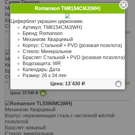
Серия Titanium.
Механизм: Кварцевый
Romanson TM8154CMJ(WH)
Корпус: Титановый
Браслет: Кожаный ремешок
Циферблат украшен цирконами.
Стекло: Минеральное
Артикул:
TM8154CMJ(WH)
Водозащита: WR
подробнее >>
Бренд:
Romanson
Механизм:
Кварцевый
Цена: 6`790
Р
Корпус:
Стальной + PVD (розовая позолота)
Стекло:
Минеральное
Romanson TL9213HMC(WH)
Браслет:
Стальной + PVD (розовая позолота)
Механизм: Кварцевый хронограф
Водозащита:
WR
Корпус: Сталь с частичной позолотой
Календарь:
Дата
Браслет: Каучуковый
Размер:
26 х 34 mm
Стекло: Минеральное
Водозащита: 30WR
подробнее >>
Цена: 13`430
Р
Цена: 15`240
Р
Romanson TL0390MC(WH)
Механизм: Кварцевый
Корпус: нержавеющая сталь с частичной жёлтой
позолотой
Браслет: кожаный
Стекло: минеральное