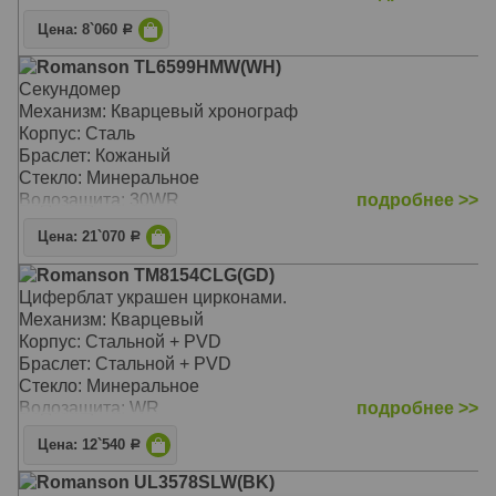
Цена: 8`060
Р
Romanson TL6599HMW(WH)
Секундомер
Механизм: Кварцевый хронограф
Корпус: Сталь
Браслет: Кожаный
Стекло: Минеральное
Водозащита: 30WR
подробнее >>
Цена: 21`070
Р
Romanson TM8154CLG(GD)
Циферблат украшен цирконами.
Механизм: Кварцевый
Корпус: Стальной + PVD
Браслет: Стальной + PVD
Стекло: Минеральное
Водозащита: WR
подробнее >>
Цена: 12`540
Р
Romanson UL3578SLW(BK)