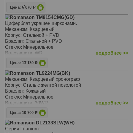
Цена: 6`870
Р
Romanson TM8154CMG(GD)
Циферблат украшен цирконами.
Механизм: Кварцевый
Корпус: Стальной + PVD
Браслет: Стальной + PVD
Стекло: Минеральное
Водозащита: WR
подробнее >>
Цена: 13`130
Р
Romanson TL9224MG(BK)
Механизм: Кварцевый хронограф
Корпус: Сталь с жёлтой позолотой
Браслет: Кожаный
Стекло: Минеральное
Водозащита: 30WR
подробнее >>
Цена: 10`700
Р
Romanson DL2133SLW(WH)
Серия Titanium.