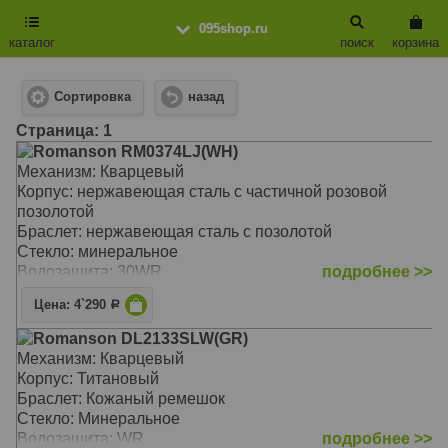
095shop.ru
каталог
поиск
корзина
Сортировка
назад
Cтраница: 1
Romanson RM0374LJ(WH)
Механизм: Кварцевый
Корпус: нержавеющая сталь с частичной розовой
позолотой
Браслет: нержавеющая сталь с позолотой
Стекло: минеральное
Водозащита: 30WR
подробнее >>
Цена: 4`290
Р
Romanson DL2133SLW(GR)
Механизм: Кварцевый
Корпус: Титановый
Браслет: Кожаный ремешок
Стекло: Минеральное
Водозащита: WR
подробнее >>