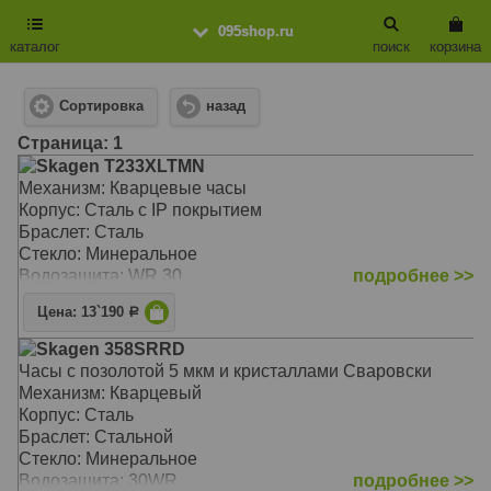
095shop.ru
каталог
поиск
корзина
Сортировка
назад
Cтраница: 1
Skagen T233XLTMN
Механизм: Кварцевые часы
Корпус: Сталь с IP покрытием
Браслет: Сталь
Стекло: Минеральное
Водозащита: WR 30
подробнее >>
Цена: 13`190
Р
Skagen 358SRRD
Часы с позолотой 5 мкм и кристаллами Сваровски
Механизм: Кварцевый
Корпус: Сталь
Браслет: Стальной
Стекло: Минеральное
Водозащита: 30WR
подробнее >>