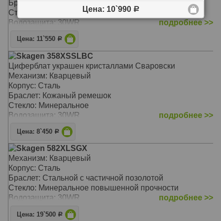
Браслет: Кожаный
Цена: 10`990
Р
Стекло: Минеральное
Водозащита: 30WR
подробнее >>
Цена: 11`550
Р
Skagen 358XSSLBC
Циферблат украшен кристаллами Сваровски
Механизм: Кварцевый
Корпус: Сталь
Браслет: Кожаный ремешок
Стекло: Минеральное
Водозащита: 30WR
подробнее >>
Цена: 8`450
Р
Skagen 582XLSGX
Механизм: Кварцевый
Корпус: Сталь
Браслет: Стальной с частичной позолотой
Стекло: Минеральное повышенной прочности
Водозащита: 30WR
подробнее >>
Цена: 19`500
Р