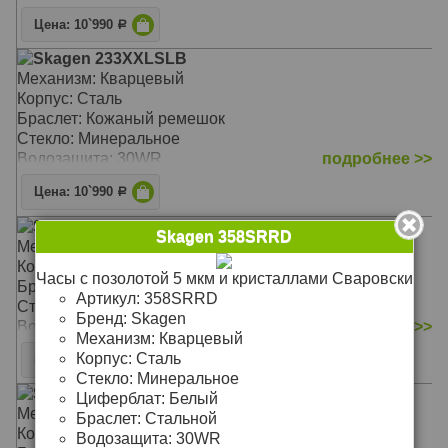
Цена: 10`990
Р
Skagen 233XXLSLB
Механизм: Кварцевый
Корпус: Сталь
Браслет: Кожаный ремешок
Стекло: Минеральное
Водозащита: 30WR
подробнее >>
Цена: 10`990
Р
Skagen 233XLTTM
Skagen 358SRRD
Механизм: Кварцевый
Корпус: Титан
Часы с позолотой 5 мкм и кристаллами Сваровски
Браслет: Титановый
Артикул:
358SRRD
Стекло: Минеральное
Бренд:
Skagen
Водозащита: 30WR
подробнее >>
Механизм:
Кварцевый
Корпус:
Сталь
Цена: 14`990
Р
Стекло:
Минеральное
Skagen 233XXLSLN
Циферблат:
Белый
Механизм: Кварцевый
Браслет:
Стальной
Корпус: Сталь
Водозащита:
30WR