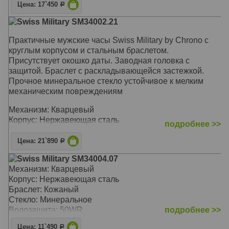
Цена: 17`450
Р
Swiss Military SM34002.21
Практичные мужские часы Swiss Military by Chrono с
круглым корпусом и стальным браслетом.
Присутствует окошко даты. Заводная головка с
защитой. Браслет с раскладывающейся застежкой.
Прочное минеральное стекло устойчивое к мелким
механическим повреждениям
Механизм: Кварцевый
Корпус: Нержавеющая сталь
подробнее >>
Стекло: Минеральное
Браслет: Нержавеющая сталь
Цена: 21`890
Р
Водозащита: 50WR
Swiss Military SM34004.07
Размер: 39 х 39 мм
Механизм: Кварцевый
Корпус: Нержавеющая сталь
Браслет: Кожаный
Стекло: Минеральное
Водозащита: 50WR
подробнее >>
Цена: 11`490
Р