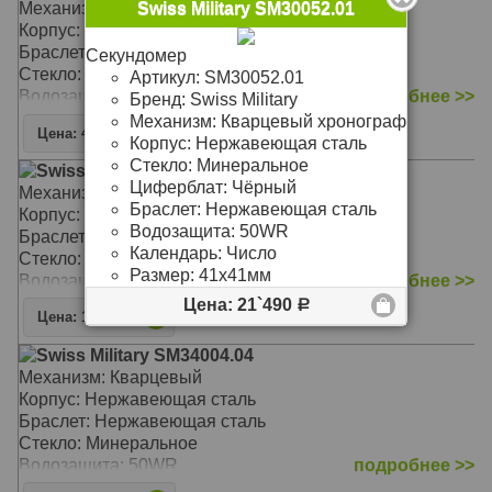
Механизм: Механика с автоподзаводом
Swiss Military SM30052.01
Корпус: Нержавеющая сталь
Браслет: Нержавеющая сталь
Секундомер
Стекло: Сапфировое
Артикул:
SM30052.01
Водозащита: 100WR
подробнее >>
Бренд:
Swiss Military
Механизм:
Кварцевый хронограф
Цена: 44`490
Р
Корпус:
Нержавеющая сталь
Стекло:
Минеральное
Swiss Military SM34039.11
Циферблат:
Чёрный
Механизм: Кварцевый
Браслет:
Нержавеющая сталь
Корпус: Нержавеющая сталь с PVD покрытием
Водозащита:
50WR
Браслет: Кожаный
Календарь:
Число
Стекло: Сапфировое
Размер:
41х41мм
Водозащита: 100WR
подробнее >>
Цена: 21`490
Р
Цена: 11`990
Р
Swiss Military SM34004.04
Механизм: Кварцевый
Корпус: Нержавеющая сталь
Браслет: Нержавеющая сталь
Стекло: Минеральное
Водозащита: 50WR
подробнее >>