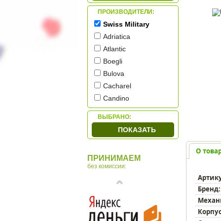
ПРОИЗВОДИТЕЛИ:
Swiss Military
Adriatica
Atlantic
Boegli
Bulova
Cacharel
Candino
Casio
ВЫБРАНО:
Citizen
ПОКАЗАТЬ
Cover
Diesel
О това
ПРИНИМАЕМ
HAAS & Cie
без комиссии:
Jowissa
Артик
Q&Q
Бренд:
Romanson
Механ
Skagen
Корпус