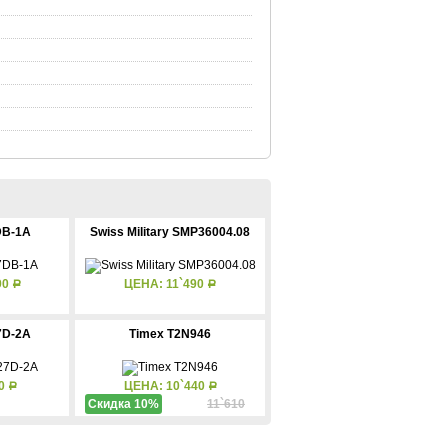
DB-1A
Swiss Military SMP36004.08
90
ЦЕНА: 11`490
Р
Р
7D-2A
Timex T2N946
70
ЦЕНА: 10`440
Р
Р
Скидка 10%
11`610