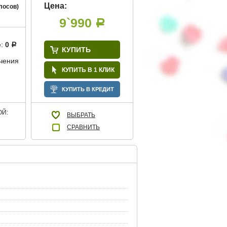
Цена:
лосов)
9`990
Р
е:
0
Р
КУПИТЬ
учения
КУПИТЬ В 1 КЛИК
КУПИТЬ В КРЕДИТ
Й:
ВЫБРАТЬ
СРАВНИТЬ