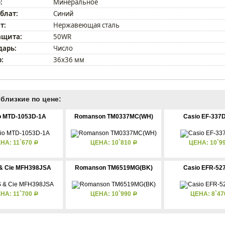
:
Минеральное
блат:
Синий
т:
Нержавеющая сталь
ащита:
50WR
дарь:
Число
:
36х36 мм
близкие по цене:
o MTD-1053D-1A
Romanson TM0337MC(WH)
Casio EF-337
НА: 11`670
ЦЕНА: 10`810
ЦЕНА: 10`9
Р
Р
& Cie MFH398JSA
Romanson TM6519MG(BK)
Casio EFR-52
НА: 11`700
ЦЕНА: 10`990
ЦЕНА: 8`4
Р
Р