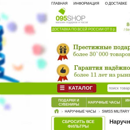
ГЛАВНАЯ
ИНФОРМАЦИЯ
О ДОСТАВКЕ
магазин подарков и часов
8
ДОСТАВКА ПО ВСЕЙ РОССИИ ОТ 0 р.
/ б
КАТАЛОГ
ПОДАРКИ И
И
НАРУЧНЫЕ ЧАСЫ
СУВЕНИРЫ
НАРУЧНЫЕ ЧАСЫ
SWISS MILITARY
Наручн
СБРОСИТЬ ВСЕ
ФИЛЬТРЫ