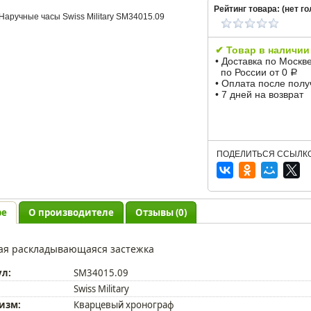
Рейтинг товара: (
нет
го
✔ Товар в наличии
• Доставка по Москв
по России от 0
Р
• Оплата после пол
• 7 дней на возврат
ПОДЕЛИТЬСЯ ССЫЛКО
ре
О производителе
Отзывы (0)
ая раскладывающаяся застежка
ул:
SM34015.09
Swiss Military
изм:
Кварцевый хронограф