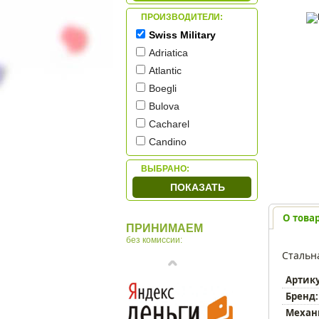
ПРОИЗВОДИТЕЛИ:
Swiss Military
Adriatica
Atlantic
Boegli
Bulova
Cacharel
Candino
Casio
ВЫБРАНО:
Citizen
ПОКАЗАТЬ
Cover
Diesel
О това
ПРИНИМАЕМ
HAAS & Cie
без комиссии:
Jowissa
Стальн
Q&Q
Артик
Romanson
Бренд:
Skagen
Механ