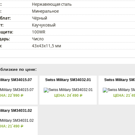
:
Нержавеющая сталь
:
Минеральное
блат:
Чёрный
т:
Каучуковый
ащита:
100WR
дарь:
Число
:
43х43х11,5 мм
близкие по цене:
ilitary SM34015.07
Swiss Military SM34032.01
Swiss Military S
НА: 22`990
ЦЕНА: 24`490
ЦЕНА: 21`4
Р
Р
ilitary SM34031.02
НА: 21`490
Р