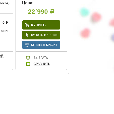
Цена:
лосов)
22`990
Р
е:
0
Р
КУПИТЬ
учения
КУПИТЬ В 1 КЛИК
КУПИТЬ В КРЕДИТ
Й:
ВЫБРАТЬ
СРАВНИТЬ