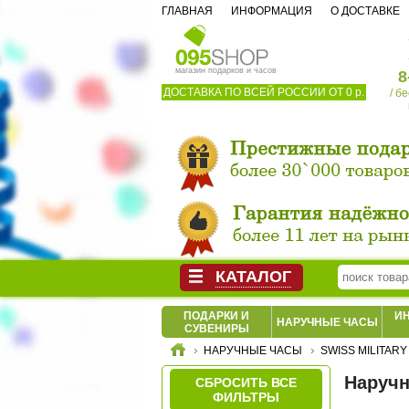
ГЛАВНАЯ
ИНФОРМАЦИЯ
О ДОСТАВКЕ
магазин подарков и часов
8
ДОСТАВКА ПО ВСЕЙ РОССИИ ОТ 0 р.
/ б
КАТАЛОГ
ПОДАРКИ И
И
НАРУЧНЫЕ ЧАСЫ
СУВЕНИРЫ
НАРУЧНЫЕ ЧАСЫ
SWISS MILITARY
Наручн
СБРОСИТЬ ВСЕ
ФИЛЬТРЫ