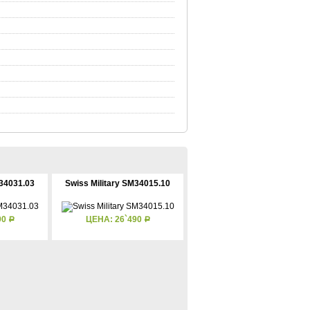
M34031.03
Swiss Military SM34015.10
90
ЦЕНА: 26`490
Р
Р