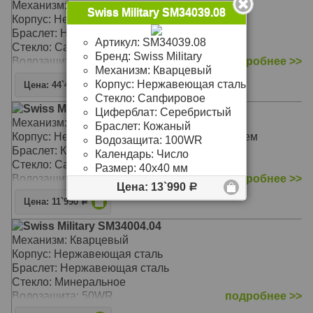
Механизм: Механика с автоподзаводом
Swiss Military SM34039.08
Корпус: Нержавеющая сталь
Браслет: Нержавеющая сталь
Артикул:
SM34039.08
Стекло: Сапфировое
Бренд:
Swiss Military
Водозащита: 100WR
подробнее >>
Механизм:
Кварцевый
Корпус:
Нержавеющая сталь
Цена: 44`490
Р
Стекло:
Сапфировое
Swiss Military SM34039.11
Циферблат:
Серебристый
Механизм: Кварцевый
Браслет:
Кожаный
Корпус: Нержавеющая сталь с PVD покрытием
Водозащита:
100WR
Браслет: Кожаный
Календарь:
Число
Стекло: Сапфировое
Размер:
40х40 мм
Водозащита: 100WR
подробнее >>
Цена: 13`990
Р
Цена: 11`990
Р
Swiss Military SM34004.04
Механизм: Кварцевый
Корпус: Нержавеющая сталь
Браслет: Нержавеющая сталь
Стекло: Минеральное
Водозащита: 50WR
подробнее >>