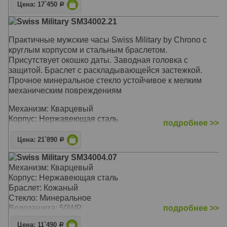
Цена: 17`450
Р
Swiss Military SM34002.21
Практичные мужские часы Swiss Military by Chrono с
круглым корпусом и стальным браслетом.
Присутствует окошко даты. Заводная головка с
защитой. Браслет с раскладывающейся застежкой.
Прочное минеральное стекло устойчивое к мелким
механическим повреждениям
Механизм: Кварцевый
Корпус: Нержавеющая сталь
подробнее >>
Стекло: Минеральное
Браслет: Нержавеющая сталь
Цена: 21`890
Р
Водозащита: 50WR
Swiss Military SM34004.07
Размер: 39 х 39 мм
Механизм: Кварцевый
Корпус: Нержавеющая сталь
Браслет: Кожаный
Стекло: Минеральное
Водозащита: 50WR
подробнее >>
Цена: 11`490
Р