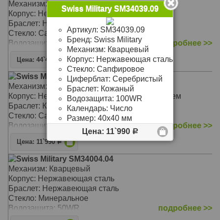
Механизм: Механика с автоподзаводом
Swiss Military SM34039.09
Корпус: Нержавеющая сталь
Браслет: Нержавеющая сталь
Артикул:
SM34039.09
Стекло: Сапфировое
Бренд:
Swiss Military
Водозащита: 100WR
подробнее >>
Механизм:
Кварцевый
Корпус:
Нержавеющая сталь
Цена: 44`490
Р
Стекло:
Сапфировое
Swiss Military SM34039.11
Циферблат:
Серебристый
Механизм: Кварцевый
Браслет:
Кожаный
Корпус: Нержавеющая сталь с PVD покрытием
Водозащита:
100WR
Браслет: Кожаный
Календарь:
Число
Стекло: Сапфировое
Размер:
40х40 мм
Водозащита: 100WR
подробнее >>
Цена: 11`990
Р
Цена: 11`990
Р
Swiss Military SM34004.04
Механизм: Кварцевый
Корпус: Нержавеющая сталь
Браслет: Нержавеющая сталь
Стекло: Минеральное
Водозащита: 50WR
подробнее >>