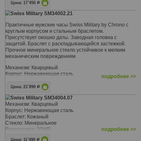
Цена: 17`450
Р
Swiss Military SM34002.21
Практичные мужские часы Swiss Military by Chrono с
круглым корпусом и стальным браслетом.
Присутствует окошко даты. Заводная головка с
защитой. Браслет с раскладывающейся застежкой.
Прочное минеральное стекло устойчивое к мелким
механическим повреждениям
Механизм: Кварцевый
Корпус: Нержавеющая сталь
подробнее >>
Стекло: Минеральное
Браслет: Нержавеющая сталь
Цена: 21`890
Р
Водозащита: 50WR
Swiss Military SM34004.07
Размер: 39 х 39 мм
Механизм: Кварцевый
Корпус: Нержавеющая сталь
Браслет: Кожаный
Стекло: Минеральное
Водозащита: 50WR
подробнее >>
Цена: 11`490
Р