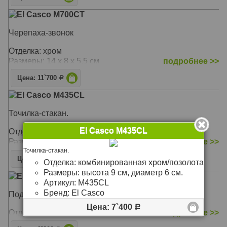
El Casco M700CT
Черепаха-звонок
Отделка: хром
Размеры: 14 x 8 x 5.5 см
подробнее >>
Цена: 11`700
Р
El Casco M435CL
Точилка-стакан.
El Casco M435CL
Отделка: комбинированная хром/позолота
Размеры: высота 9 см, диаметр 6 см.
подробнее >>
Точилка-стакан.
Цена: 7`400
Р
Отделка: комбинированная хром/позолота
Размеры: высота 9 см, диаметр 6 см.
El Casco M672CT
Артикул:
M435CL
Бренд:
El Casco
Подставка для писем
Цена: 7`400
Р
Отделка: хром
подробнее >>