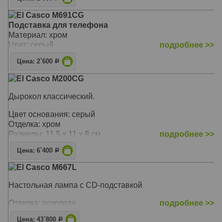
El Casco M691CG
Подставка для телефона
Материал: хром
Цвет: серый
подробнее >>
Цена: 2`600
Р
El Casco M200CG
Дырокол классический.
Цвет основания: серый
Отделка: хром
Размеры: 11.5 x 11 x 8 см
подробнее >>
Цена: 6`400
Р
El Casco M667L
Настольная лампа с CD-подставкой
Отделка: позолота
подробнее >>
Цена: 43`800
Р