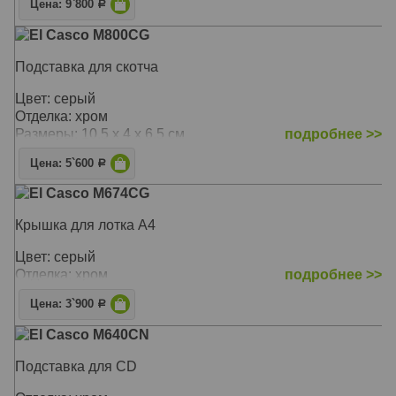
Цена: 9`800
Р
El Casco M800CG
Подставка для скотча
Цвет: серый
Отделка: хром
Размеры: 10.5 x 4 x 6.5 см
подробнее >>
Цена: 5`600
Р
El Casco M674CG
Крышка для лотка A4
Цвет: серый
Отделка: хром
подробнее >>
Цена: 3`900
Р
El Casco M640CN
Подставка для CD