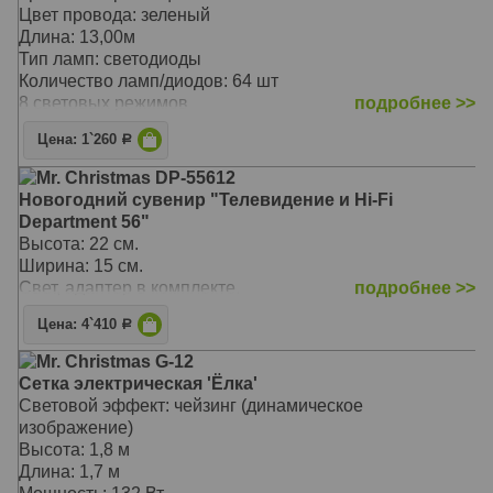
Цвет провода: зеленый
Длина: 13,00м
Тип ламп: светодиоды
Количество ламп/диодов: 64 шт
8 световых режимов
подробнее >>
Цена: 1`260
Р
Mr. Christmas DP-55612
Новогодний сувенир "Телевидение и Hi-Fi
Department 56"
Высота: 22 см.
Ширина: 15 см.
Свет, адаптер в комплекте.
подробнее >>
Цена: 4`410
Р
Mr. Christmas G-12
Сетка электрическая 'Ёлка'
Световой эффект: чейзинг (динамическое
изображение)
Высота: 1,8 м
Длина: 1,7 м