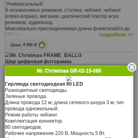
'Универсальный'.
6 независимых режимов: статика, чейзинг, чейзинг
влево-вправо, мигание, циклический повтор всех
режимов, аудиовход.
Максимально присоединяемая длина флексилайта до
100 м.
подробнее >>
Цена: 4`490
Р
Mr. Christmas FRAME_BALL/3
Шар цифровая фоторамка
Диаметр: 65 мм.
Mr. Christmas GR-02-15-080
Цвет: золотой.
Комплектность: 2 батарейки АА.
Гирлянда светодиодная 80 LED
Персонализация: гравировка и шильды.
Разноцветные светодиоды.
Возможность записать 100 визуальных образов, слайд
Зеленые провода.
шоу, USB-порт, часы/дата.
подробнее >>
Длина провода 12 м; длина сетевого шнура 3 м; тип
провода одножильный.
Цена: 880
Р
Режим работы чейзинг.
Mr. Christmas DLLD-864/1
Комплектация коннектор.
Гирлянда светодиодная "Дождь", Высота h=3,5м;
80 светодиодов.
Цвет -теплый белый с flash
Рабочее напряжение 220 В. Мощность 5 Вт.
Габариты: 3,5 х 2,5 м