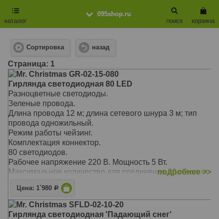
095shop.ru
каталог
поиск
корзина
Сортировка
назад
Cтраница: 1
Mr. Christmas GR-02-15-080
Гирлянда светодиодная 80 LED
Разноцветные светодиоды.
Зеленые провода.
Длина провода 12 м; длина сетевого шнура 3 м; тип
провода одножильный.
Режим работы чейзинг.
Комплектация коннектор.
80 светодиодов.
Рабочее напряжение 220 В. Мощность 5 Вт.
Максимальное количество для соединения 20 гирлянд.
подробнее >>
Для внутреннего и ограниченного наружнего
Цена: 1`980
Р
использования.
Mr. Christmas SFLD-02-10-20
Гирлянда светодиодная 'Падающий снег'