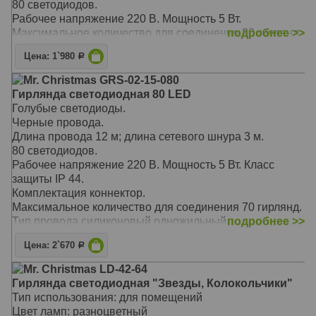
80 светодиодов.
Рабочее напряжение 220 В. Мощность 5 Вт.
Максимальное количество для соединения 20 гирлянд.
подробнее >>
Для внутреннего и ограниченного наружнего
Цена: 1`980
Р
использования.
Mr. Christmas GRS-02-15-080
Гирлянда светодиодная 80 LED
Голубые светодиоды.
Черные провода.
Длина провода 12 м; длина сетевого шнура 3 м.
80 светодиодов.
Рабочее напряжение 220 В. Мощность 5 Вт. Класс
защиты IP 44.
Комплектация коннектор.
Максимальное количество для соединения 70 гирлянд.
Тип провода силиконовый одножильный.
подробнее >>
Режим работы постоянный.
Цена: 2`670
Р
Для наружнего использования.
Mr. Christmas LD-42-64
Гирлянда светодиодная "Звезды, Колокольчики"
Тип использования: для помещений
Цвет ламп: разноцветный