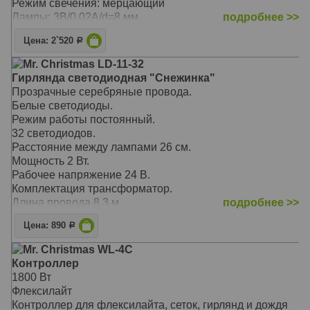
Режим свечения: мерцающий
Лампы: 3В/0,02А/d=8 мм.
подробнее >>
Провод: силиконовый двужильный
Цена: 2`520
Р
Нитей: 16 шт.
Расстояние между нитями: 15 см.
Mr. Christmas LD-11-32
Гирлянда светодиодная "Снежинка"
Прозрачные серебряные провода.
Белые светодиоды.
Режим работы постоянный.
32 светодиодов.
Расстояние между лампами 26 см.
Мощность 2 Вт.
Рабочее напряжение 24 В.
Комплектация трансформатор.
Длина провода 8,3 м.
подробнее >>
Длина сетевого шнура 5 м.
Цена: 890
Р
Для внутреннего и ограниченного наружнего
использования.
Mr. Christmas WL-4C
Контроллер
1800 Вт
Флексилайт
Контроллер для флексилайта, сеток, гирлянд и дождя