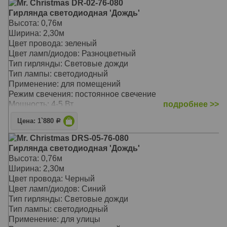
Mr. Christmas DR-02-76-080
Гирлянда светодиодная 'Дождь'
Высота: 0,76м
Ширина: 2,30м
Цвет провода: зеленый
Цвет ламп/диодов: Разноцветный
Тип гирлянды: Световые дожди
Тип лампы: светодиодный
Применение: для помещений
Режим свечения: постоянное свечение
Мощность: 4-5 Вт
подробнее >>
Нитей: 16 шт.
Цена: 1`880
Р
Расстояние между нитями: 15 см.
Лампы: 3В/0,02А/d=5 мм.
Mr. Christmas DRS-05-76-080
Гирлянда светодиодная 'Дождь'
Высота: 0,76м
Ширина: 2,30м
Цвет провода: Черный
Цвет ламп/диодов: Синий
Тип гирлянды: Световые дожди
Тип лампы: светодиодный
Применение: для улицы