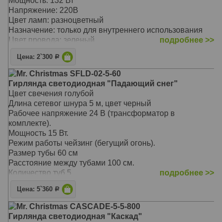
Мощность: 132 Вт
Напряжение: 220В
Цвет ламп: разноцветный
Назначение: только для внутреннего использования
Цвет провода: зеленый
подробнее >>
Количество ламп: 270
Цена: 2`300
Р
Mr. Christmas SFLD-02-5-60
Гирлянда светодиодная "Падающий снег"
Цвет свечения голубой
Длина сетевог шнура 5 м, цвет черный
Рабочее напряжение 24 В (трансформатор в
комплекте).
Мощность 15 Вт.
Режим работы чейзинг (бегущий огонь).
Размер тубы 60 см
Расстояние между тубами 100 см.
Количество туб 5
подробнее >>
Для наружнего использования.
Цена: 5`360
Р
Mr. Christmas CASCADE-5-5-800
Гирлянда светодиодная "Каскад"