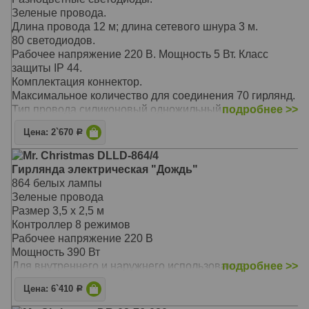
Зеленые провода.
Длина провода 12 м; длина сетевого шнура 3 м.
80 светодиодов.
Рабочее напряжение 220 В. Мощность 5 Вт. Класс
защиты IP 44.
Комплектация коннектор.
Максимальное количество для соединения 70 гирлянд.
Тип провода силиконовый одножильный.
подробнее >>
Режим работы постоянный.
Цена: 2`670
Р
Для наружнего использования (влагозащита, силикон)
Mr. Christmas DLLD-864/4
Гирлянда электрическая "Дождь"
864 белых лампы
Зеленые провода
Размер 3,5 х 2,5 м
Контроллер 8 режимов
Рабочее напряжение 220 В
Мощность 390 Вт
Для внутреннего и наружнего использования
подробнее >>
Цена: 6`410
Р