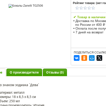
Рейтинг товара: (
нет
го
✔ Товар в наличии
• Доставка по Москв
по России от 400
Р
• Оплата после пол
• 7 дней на возврат
ПОДЕЛИТЬСЯ ССЫЛКО
ре
О производителе
Отзывы (0)
о знаком зодиака `Дева`
атериал: металл
азмеры: 18 х 8,5 х 8,5 см
бъем: 250 мл
трана производитель: Италия