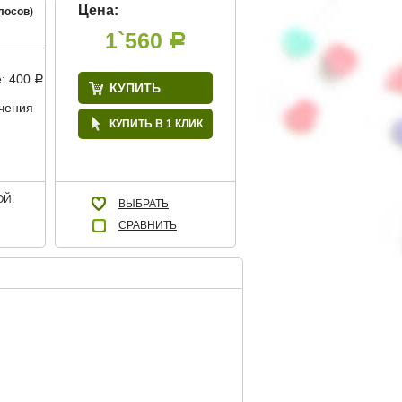
Цена:
лосов)
1`560
Р
е: 400
Р
КУПИТЬ
учения
КУПИТЬ В 1 КЛИК
Й:
ВЫБРАТЬ
СРАВНИТЬ