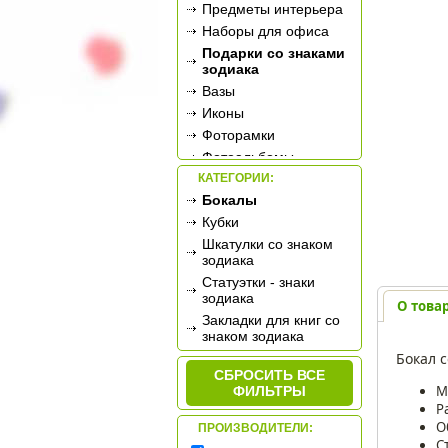
Предметы интерьера
Наборы для офиса
Подарки со знаками
зодиака
Вазы
Иконы
Фоторамки
Фотоальбомы
КАТЕГОРИИ:
Сувенирное оружие
Бокалы
Ретро-техника
Кубки
Новогодние
украшения
Шкатулки со знаком
зодиака
Подарочные
сертификаты
Статуэтки - знаки
зодиака
О това
Закладки для книг со
знаком зодиака
Бокал с
СБРОСИТЬ ВСЕ
М
ФИЛЬТРЫ
Р
О
ПРОИЗВОДИТЕЛИ:
С