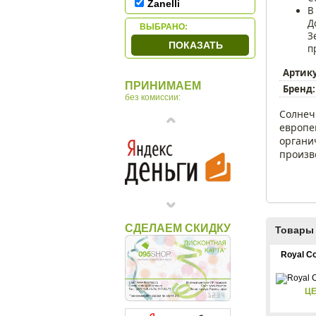
Zanelli
В
Д
ВЫБРАНО:
З
ПОКАЗАТЬ
п
Артик
ПРИНИМАЕМ
Бренд:
без комиссии:
Солнеч
европе
органи
произво
СДЕЛАЕМ СКИДКУ
Товары 
Royal C
ЦЕ