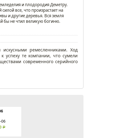
земледелия и плодородия Деметру.
силой все, что произрастает на
ивы и другие деревья. Вся земля
ый бы не чтил великую богиню.
и искусными ремесленниками. Ход
к успеху те компании, что сумели
уществами современного серийного
06
00
Р