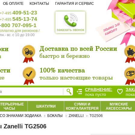
ОБ ОПЛАТЕ
КОНТАКТЫ
ГАРАНТИЯ И СЕРВИС
409-51-23
+7-495
545-13-74
+7-495
-800 707-095-1
заказать звонок
есплатно для регионов /
пн.- вс. c 10 до 19.00
СРАВНЕНИЕ:
ЗАК
пока пусто
пока
НТЕРЬЕРНЫЕ
СУМКИ И
МУЖСКИЕ
ШКАТУЛКИ
ЧАСЫ
КОЖГАЛАНТЕРЕЯ
АКСЕССУАРЫ
СО ЗНАКАМИ ЗОДИАКА
БОКАЛЫ
ZANELLI
TG2506
 Zanelli TG2506