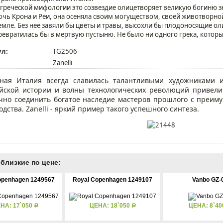
 греческой мифологии это созвездие олицетворяет великую богиню 
очь Крона и Реи, она осеняла своим могуществом, своей животворной 
емле. Без нее завяли бы цветы и травы, высохли бы плодоносящие ол
ревратилась бы в мертвую пустыню. Не было ни одного грека, котор
ул:
TG2506
Zanelli
ная Италия всегда славилась талантливыми художниками 
йской истории и волны технологических революций привели 
чно соединить богатое наследие мастеров прошлого с преим
дства. Zanelli - яркий пример такого успешного синтеза.
близкие по цене:
openhagen 1249567
Royal Copenhagen 1249107
Vanbo GZ-
НА: 17`050
ЦЕНА: 18`050
ЦЕНА: 8`4
Р
Р