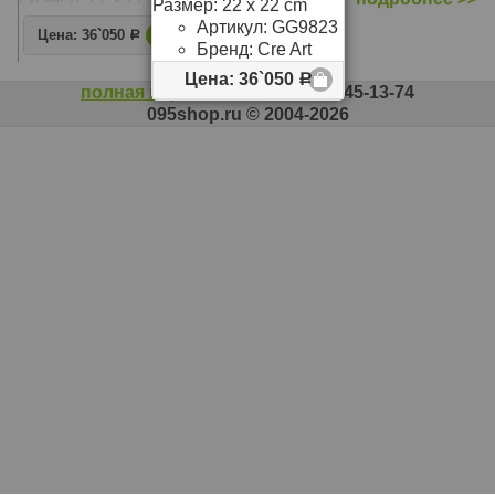
Размер: 22 х 22 cm
Артикул:
GG9823
Цена: 36`050
Р
Бренд:
Cre Art
Цена: 36`050
Р
полная версия сайта
, +7 495 545-13-74
095shop.ru © 2004-2026