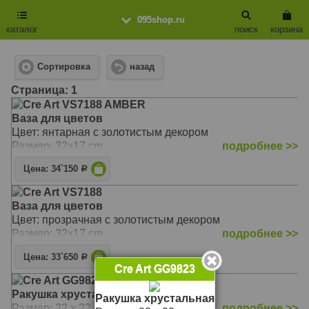
095shop.ru
каталог
поиск
корзина
Сортировка
назад
Cтраница: 1
Cre Art VS7188 AMBER
Ваза для цветов
Цвет: янтарная с золотистым декором
Размер: 32х17 cm
подробнее >>
Цена: 34`150
Р
Cre Art VS7188
Ваза для цветов
Цвет: прозрачная с золотистым декором
Размер: 32х17 cm
подробнее >>
Цена: 33`650
Р
Cre Art GG9823
Cre Art GG9823
Ракушка хрустальная
Ракушка хрустальная
Размер: 22 х 22 cm
подробнее >>