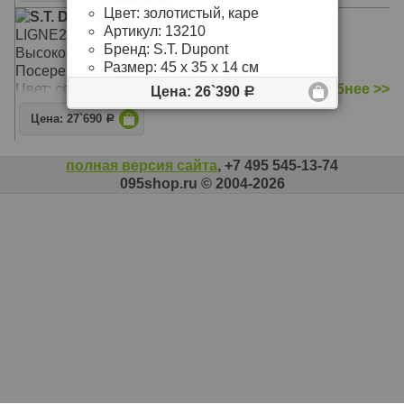
Цвет: золотистый, каре
S.T. Dupont 16817
Артикул:
13210
LIGNE2
Бренд:
S.T. Dupont
Высокопрочная ювелирная латунь
Размер:
45 х 35 х 14 см
Посеребрение
Цвет: серебристый, вертикальные полоски
подробнее >>
Цена: 26`390
Р
Цена: 27`690
Р
полная версия сайта
, +7 495 545-13-74
095shop.ru © 2004-2026