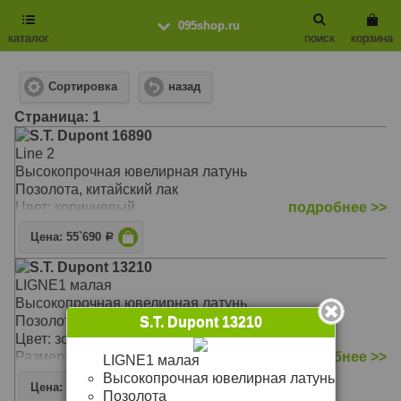
095shop.ru
каталог
поиск
корзина
Сортировка
назад
Cтраница: 1
S.T. Dupont 16890
Line 2
Высокопрочная ювелирная латунь
Позолота, китайский лак
Цвет: коричневый
подробнее >>
Цена: 55`690
Р
S.T. Dupont 13210
LIGNE1 малая
Высокопрочная ювелирная латунь
Позолота
S.T. Dupont 13210
Цвет: золотистый, каре
Размер: 45 х 35 х 14 см
подробнее >>
LIGNE1 малая
Высокопрочная ювелирная латунь
Цена: 26`390
Р
Позолота