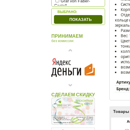
Graf von Faber-
Сист
Castell
Корп
ВЫБРАНО:
Montegrappa
Отде
ПОКАЗАТЬ
кольце 
Omas
зеркал
OTTO HUTT
Разм
Parker
Вес: 
ПРИНИМАЕМ
Цвет
без комиссии:
S.T. Dupont
тонк
Sheaffer
колп
ориг
Tibaldi
испо
Waterman
возм
возм
Артик
Бренд:
СДЕЛАЕМ СКИДКУ
Товары 
A