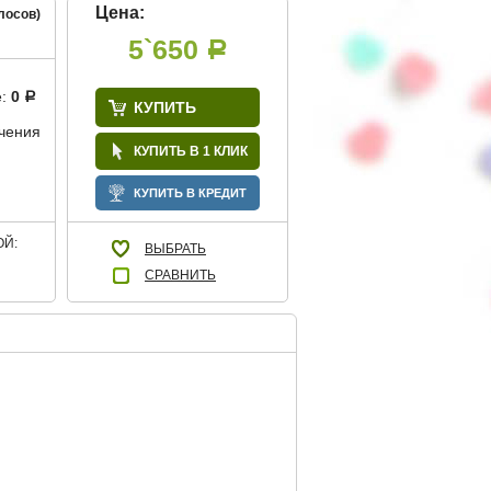
Цена:
лосов)
5`650
Р
е:
0
Р
КУПИТЬ
учения
КУПИТЬ В 1 КЛИК
КУПИТЬ В КРЕДИТ
Й:
ВЫБРАТЬ
СРАВНИТЬ