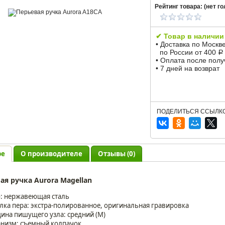
Рейтинг товара: (
нет
го
✔ Товар в наличии
• Доставка по Москв
по России от 400
Р
• Оплата после пол
• 7 дней на возврат
ПОДЕЛИТЬСЯ ССЫЛКО
ре
О производителе
Отзывы (0)
ая ручка Aurora Magellan
: нержавеющая сталь
лка пера: экстра-полированное, оригинальная гравировка
ина пишущего узла: средний (M)
низм: съемный колпачок