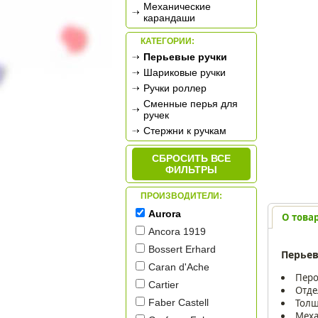
Механические
карандаши
КАТЕГОРИИ:
Перьевые ручки
Шариковые ручки
Ручки роллер
Сменные перья для
ручек
Стержни к ручкам
СБРОСИТЬ ВСЕ
ФИЛЬТРЫ
ПРОИЗВОДИТЕЛИ:
Aurora
О това
Ancora 1919
Bossert Erhard
Перьев
Caran d'Ache
Перо
Cartier
Отде
Толщ
Faber Castell
Меха