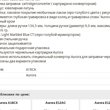
ема заправки: cartridge/converter ( картриджно-конверторная)
ус: ювелирная латунь
лка: лаковое покрытие необычным лаком серо-голубого цвета с ри
имеется глубокая гравировка в виде колец и гравировка слова "Auror
ьный хром
еры: длина ручки 134,5 мм, толщина ручки (диаметр) 9,0 мм, макси
16 гр.
: Light Marbled Blue СT (серо-голубой мрамор/хром)
ая стильная ручка
ачок защелкивается
инальная подарочная упаковка
льзуются чернильные картриджи Aurora
ожно использовать специальный конвертор Aurora для заправки чер
ожны два варианта упаковки
ул:
A18CA
Aurora
близкие по цене:
urora A18CX
Aurora E12AC
Aurora E1