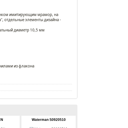
сунком имитирующим мрамор, на
a", отдельные элементы дизайна -
мальный диаметр 10,5 мм
нилами из флакона
2N
Waterman S0920510