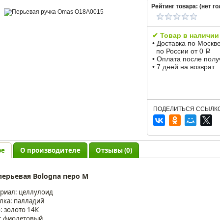
Рейтинг товара: (
нет
го
✔ Товар в наличии
• Доставка по Москв
по России от 0
Р
• Оплата после пол
• 7 дней на возврат
ПОДЕЛИТЬСЯ ССЫЛКО
ре
О производителе
Отзывы (0)
перьевая Bologna перо M
риал: целлулоид
лка: палладий
: золото 14К
: фиолетовый