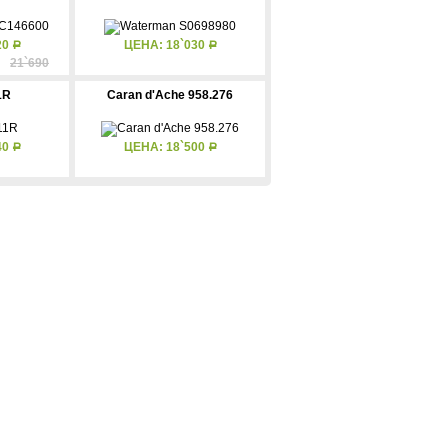
20
ЦЕНА: 18`030
Р
Р
21`690
1R
Caran d'Ache 958.276
40
ЦЕНА: 18`500
Р
Р