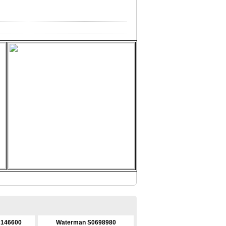
C146600
Waterman S0698980