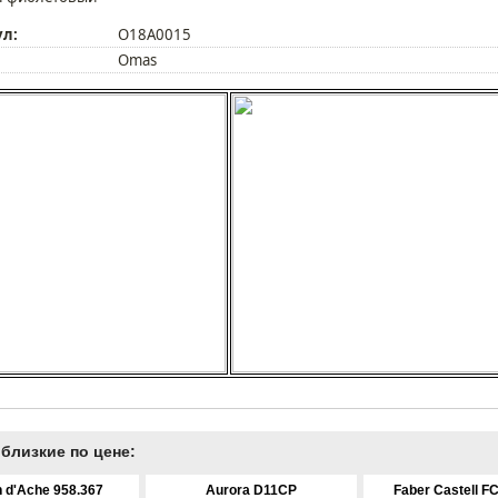
ул:
O18A0015
Omas
близкие по цене:
 d'Ache 958.367
Aurora D11CP
Faber Castell F