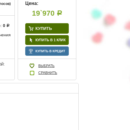
Цена:
лосов)
19`970
Р
е:
0
Р
КУПИТЬ
учения
КУПИТЬ В 1 КЛИК
КУПИТЬ В КРЕДИТ
Й:
ВЫБРАТЬ
СРАВНИТЬ