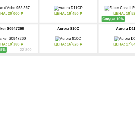
НА: 20`000
ЦЕНА: 19`450
ЦЕНА: 19`5
Р
Р
Скидка 10%
rker S0947260
Aurora 810C
Aurora D1
НА: 19`380
ЦЕНА: 16`620
ЦЕНА: 17`6
Р
Р
15%
22`800