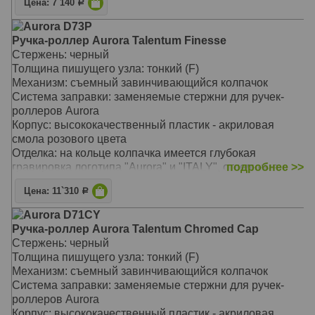
Цена: 7`140
Р
Aurora D73P
Ручка-роллер Aurora Talentum Finesse
Стержень: черный
Толщина пишущего узла: тонкий (F)
Механизм: съемный завинчивающийся колпачок
Система заправки: заменяемые стержни для ручек-
роллеров Aurora
Корпус: высококачественный пластик - акриловая
смола розового цвета
Отделка: на кольце колпачка имеется глубокая
гравировка логотипа "Aurora" и "ITALY", отдельные
подробнее >>
элементы дизайна - зеркальный хром
Цена: 11`310
Р
Размеры: длина ручки 126 мм / 150 мм, толщина ручки
(максимальный диаметр) 13,0 мм
Aurora D71CY
Вес: 23 гр.
Ручка-роллер Aurora Talentum Chromed Cap
Цвет: Pink CT (розовый/хром)
Стержень: черный
ручка уменьшенного размера, под некрупную руку
Толщина пишущего узла: тонкий (F)
высококачественный пластик приятный на ощупь
Механизм: съемный завинчивающийся колпачок
фирменный клип Aurora
Система заправки: заменяемые стержни для ручек-
оригинальная специальная подарочная упаковка
роллеров Aurora
завинчивающийся колпачок
Корпус: высококачественный пластик - акриловая