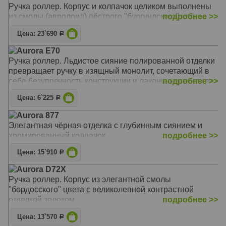
Ручка роллер. Корпус и колпачок целиком выполнены
фирменный клип Aurora
из смолы (авролоид) пёстрого "бургундского" цвет.
подробнее >>
оригинальная специальная подарочная упаковка
защелкивающийся колпачок
Цена: 23`690
Р
ручка заправляется стандартными стержнями Aurora
для ручек-роллеров
Aurora E70
возможны два варианта подарочной упаковки
Ручка роллер. Льдистое сияние полированной отделки
превращает ручку в изящный монолит, сочетающий в
себе безупречность конструкции и лаконичность стиля.
подробнее >>
Цена: 6`225
Р
Aurora 877
Элегантная чёрная отделка с глубинным сиянием и
хромированный колпачок.
подробнее >>
Цена: 15`910
Р
Aurora D72X
Ручка роллер. Корпус из элегантной смолы
"бордосского" цвета с великолепной контрастной
отделкой золотом.
подробнее >>
Цена: 13`570
Р