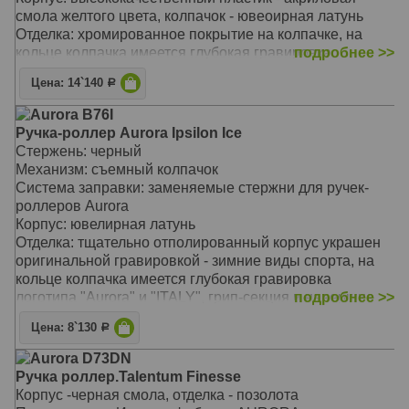
ручка заправляется стандартными стержнями Aurora
смола желтого цвета, колпачок - ювеоирная латунь
для ручек-роллеров
Отделка: хромированное покрытие на колпачке, на
возможны два варианта подарочной упаковки
кольце колпачка имеется глубокая гравировка
подробнее >>
логотипа "Aurora" и "ITALY", отдельные элементы
Цена: 14`140
Р
дизайна - зеркальный хром
Размеры: длина ручки 136 мм / 160 мм, толщина ручки
Aurora B76I
(максимальный диаметр) 15,0 мм
Ручка-роллер Aurora Ipsilon Ice
Вес: 30 гр.
Стержень: черный
Цвет: Yellow CT (желтый/хром)
Механизм: съемный колпачок
ручка увеличенного размера, под крупную руку
Система заправки: заменяемые стержни для ручек-
высококачественный пластик приятный на ощупь
роллеров Aurora
фирменный клип Aurora
Корпус: ювелирная латунь
оригинальная специальная подарочная упаковка
Отделка: тщательно отполированный корпус украшен
завинчивающийся колпачок
оригинальной гравировкой - зимние виды спорта, на
ручка заправляется стандартными стержнями Aurora
кольце колпачка имеется глубокая гравировка
для ручек-роллеров
логотипа "Aurora" и "ITALY", грип-секция и навершие
подробнее >>
возможны два варианта подарочной упаковки
колпачка изготовлены из высококачественного
Цена: 8`130
Р
пластика необычного голубого цвета, отдельные
элементы дизайна - зеркальный хром
Aurora D73DN
Размеры: длина ручки 136 мм, толщина ручки
Ручка роллер.Talentum Finesse
(максимальный диаметр) 112,7 мм
Корпус -черная смола, отделка - позолота
Вес: 38 гр.