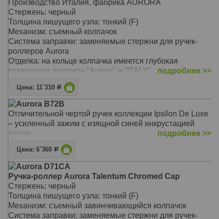
Производство Италия, фабрика AURORA
Цвет: Blue & Chrome CT (голубой/серебристый/хром)
Стержень: черный
грип-секция и навершие колпачка изготовлены из
Толщина пишущего узла: тонкий (F)
высококачественного пластика необычного голубого
Механизм: съемный колпачок
цвета с рисунком имитирующим сверкающий лед
Система заправки: заменяемые стержни для ручек-
Y-образный клип
роллеров Aurora
тяжеловесные материалы, ручка увесистая
Отделка: на кольце колпачка имеется глубокая
оригинальная специальная подарочная упаковка в
гравировка логотипа "Aurora" и "ITALY"
подробнее >>
виде металлического пенала
Размеры: длина ручки 126 мм / 150 мм, толщина ручки
защелкивающийся колпачок
Цена: 11`310
Р
(максимальный диаметр) 13,0 мм
ручка заправляется стандартными стержнями Aurora
Вес: 23 гр.
Aurora B72B
для ручек-роллеров
Цвет: Black CT (черный/хром)
Отличительной чертой ручек коллекции Ipsilon De Luxe
возможны три варианта подарочной упаковки
ручка уменьшенного размера, под некрупную руку
– усиленный зажим с изящной синей инкрустацией
высококачественный пластик приятный на ощупь
лаком.
подробнее >>
фирменный клип Aurora
оригинальная специальная подарочная упаковка
Цена: 6`360
Р
защелкивающийся колпачок
Aurora D71CA
ручка заправляется стандартными стержнями Aurora
Ручка-роллер Aurora Talentum Chromed Cap
для ручек-роллеров
Стержень: черный
возможны два варианта подарочной упаковки
Толщина пишущего узла: тонкий (F)
Механизм: съемный завинчивающийся колпачок
Система заправки: заменяемые стержни для ручек-