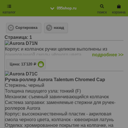
095shop.ru
каталог
поиск
корзина
Сортировка
назад
Cтраница: 1
Aurora D71N
Корпус и колпачок ручки целиком выполнены из
лакированной смолы чёрного цвета.
подробнее >>
Цена: 13`120
Р
Aurora D71C
Ручка-роллер Aurora Talentum Chromed Cap
Стержень: черный
Толщина пишущего узла: тонкий (F)
Механизм: съемный завинчивающийся колпачок
Система заправки: заменяемые стержни для ручек-
роллеров Aurora
Корпус: высококачественный пластик - акриловая
смола черного цвета, колпачок - ювеоирная латунь
Отделка: хромированное покрытие на колпачке, на