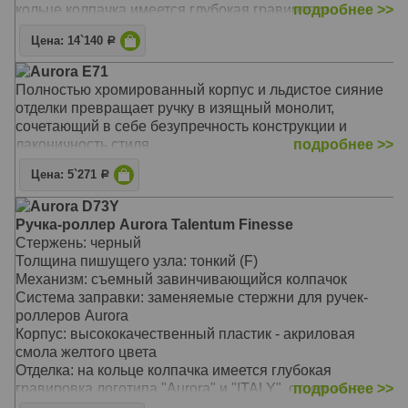
кольце колпачка имеется глубокая гравировка
подробнее >>
логотипа "Aurora" и "ITALY", отдельные элементы
Цена: 14`140
Р
дизайна - зеркальный хром
Размеры: длина ручки 136 мм / 160 мм, толщина ручки
Aurora E71
(максимальный диаметр) 15,0 мм
Полностью хромированный корпус и льдистое сияние
Вес: 30 гр.
отделки превращает ручку в изящный монолит,
Цвет: Black CT (черный/хром)
сочетающий в себе безупречность конструкции и
ручка увеличенного размера, под крупную руку
лаконичность стиля.
подробнее >>
высококачественный пластик приятный на ощупь
фирменный клип Aurora
Цена: 5`271
Р
оригинальная специальная подарочная упаковка
Aurora D73Y
завинчивающийся колпачок
Ручка-роллер Aurora Talentum Finesse
ручка заправляется стандартными стержнями Aurora
Стержень: черный
для ручек-роллеров
Толщина пишущего узла: тонкий (F)
возможны два варианта подарочной упаковки
Механизм: съемный завинчивающийся колпачок
Система заправки: заменяемые стержни для ручек-
роллеров Aurora
Корпус: высококачественный пластик - акриловая
смола желтого цвета
Отделка: на кольце колпачка имеется глубокая
гравировка логотипа "Aurora" и "ITALY", отдельные
подробнее >>
элементы дизайна - зеркальный хром