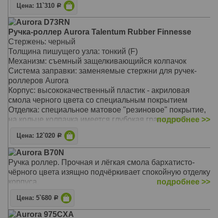
Цена: 11`310
Р
Размеры: длина ручки 126 мм / 150 мм, толщина ручки
(максимальный диаметр) 13,0 мм
Aurora D73RN
Вес: 23 гр.
Ручка-роллер Aurora Talentum Rubber Finnesse
Цвет: Yellow CT (желтый/хром)
Стержень: черный
ручка уменьшенного размера, под некрупную руку
Толщина пишущего узла: тонкий (F)
высококачественный пластик приятный на ощупь
Механизм: съемный защелкивающийся колпачок
фирменный клип Aurora
Система заправки: заменяемые стержни для ручек-
оригинальная специальная подарочная упаковка
роллеров Aurora
завинчивающийся колпачок
Корпус: высококачественный пластик - акриловая
ручка заправляется стандартными стержнями Aurora
смола черного цвета со специальным покрытием
для ручек-роллеров
Отделка: специальное матовое "резиновое" покрытие,
возможны два варианта подарочной упаковки
на кольце колпачка имеется глубокая гравировка
подробнее >>
логотипа "Aurora" и "ITALY", отдельные элементы
Цена: 12`020
Р
дизайна - зеркальный хром
Размеры: длина ручки 135 мм / 160 мм, толщина ручки
Aurora B70N
(максимальный диаметр) 13,5 мм
Ручка роллер. Прочная и лёгкая смола бархатисто-
Вес: 27 гр.
чёрного цвета изящно подчёркивает спокойную отделку
Цвет: Black CT (матовый черный/хром)
корпуса.
подробнее >>
ручка уменьшенного размера, под некрупную руку
Rubberized Soft Touch - высококачественный пластик
Цена: 5`680
Р
со специальным "резиновым" покрытием приятный на
Aurora 975CXA
ощупь