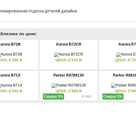
ромированная отделка деталей дизайна
близкие по цене:
urora B72B
Aurora B72CR
Aurora E7
ЕНА: 6`360
ЦЕНА: 6`010
ЦЕНА: 6`7
Р
Р
urora B71X
Parker R0789130
Parker R081
ЕНА: 6`042
ЦЕНА: 5`680
ЦЕНА: 5`6
Р
Р
Скидка 5%
5`980
Скидка 5%