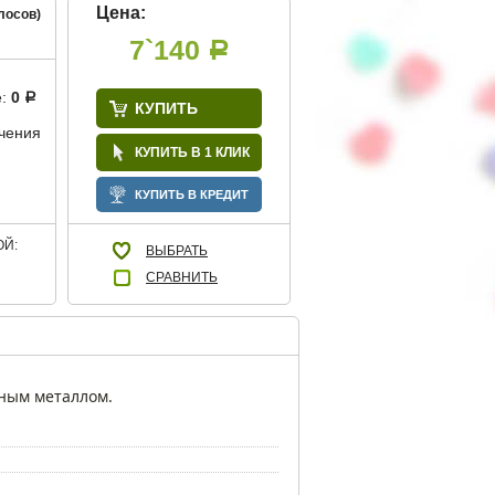
Цена:
лосов)
7`140
Р
е:
0
Р
КУПИТЬ
учения
КУПИТЬ В 1 КЛИК
КУПИТЬ В КРЕДИТ
Й:
ВЫБРАТЬ
СРАВНИТЬ
ным металлом.