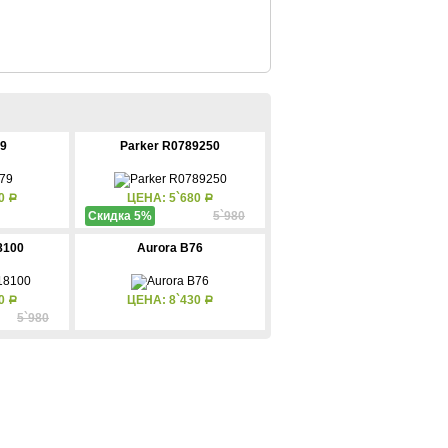
9
Parker R0789250
20
ЦЕНА: 5`680
Р
Р
Скидка 5%
5`980
8100
Aurora B76
80
ЦЕНА: 8`430
Р
Р
5`980