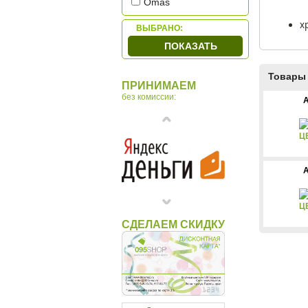
Omas
OTTO HUTT
х
ВЫБРАНО:
Parker
ПОКАЗАТЬ
Waterman
Товары 
ПРИНИМАЕМ
без комиссии:
A
Ц
A
Ц
СДЕЛАЕМ СКИДКУ