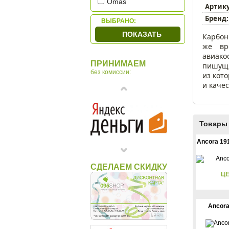
Omas
Артик
OTTO HUTT
Бренд:
ВЫБРАНО:
Parker
ПОКАЗАТЬ
Карбон
Waterman
же вр
авиако
ПРИНИМАЕМ
пишущи
без комиссии:
из кот
и каче
Товары 
Ancora 19
СДЕЛАЕМ СКИДКУ
ЦЕ
Ancora