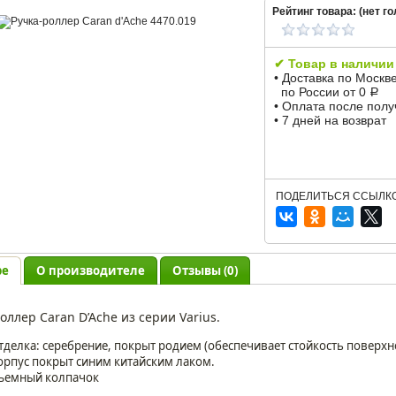
Рейтинг товара: (
нет
го
✔ Товар в наличии
• Доставка по Москв
по России от 0
Р
• Оплата после пол
• 7 дней на возврат
ПОДЕЛИТЬСЯ ССЫЛКО
ре
О производителе
Отзывы (0)
оллер Caran D’Ache из серии Varius.
тделка: серебрение, покрыт родием (обеспечивает стойкость поверх
орпус покрыт синим китайским лаком.
ъемный колпачок