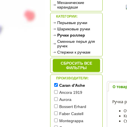
Механические
карандаши
КАТЕГОРИИ:
Перьевые ручки
Шариковые ручки
Ручки роллер
Сменные перья для
ручек
Стержни к ручкам
СБРОСИТЬ ВСЕ
ФИЛЬТРЫ
ПРОИЗВОДИТЕЛИ:
Caran d'Ache
О това
Ancora 1919
Aurora
Ручка р
Bossert Erhard
О
Faber Castell
К
С
Montegrappa