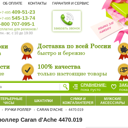
ОБ ОПЛАТЕ
КОНТАКТЫ
ГАРАНТИЯ И СЕРВИС
409-51-23
+7-495
545-13-74
+7-495
-800 707-095-1
заказать звонок
есплатно для регионов /
пн.- вс. c 10 до 19.00
СРАВНЕНИЕ:
ЗАК
пока пусто
пока
НТЕРЬЕРНЫЕ
СУМКИ И
МУЖСКИЕ
ШКАТУЛКИ
ЧАСЫ
КОЖГАЛАНТЕРЕЯ
АКСЕССУАРЫ
РУЧКИ РОЛЛЕР
CARAN D'ACHE
4470.019
роллер Caran d'Ache 4470.019