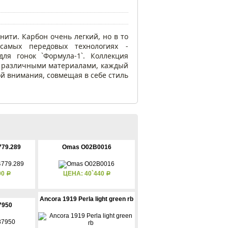
нити. Карбон очень легкий, но в то
амых передовых технологиях -
ля гонок `Формула-1`. Коллекция
й различными материалами, каждый
ой внимания, совмещая в себе стиль
779.289
Omas O02B0016
00
ЦЕНА: 40`440
Р
Р
Ancora 1919 Perla light green rb
7950