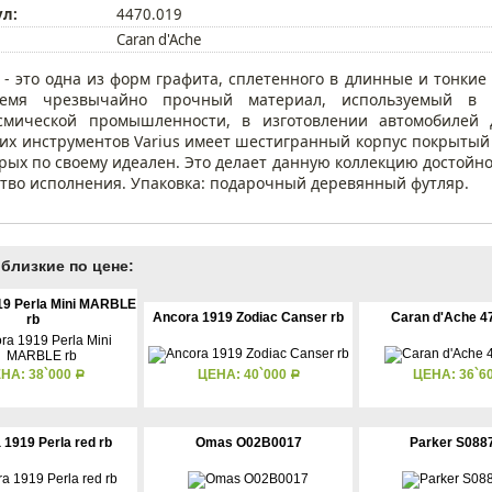
ул:
4470.019
Caran d'Ache
 - это одна из форм графита, сплетенного в длинные и тонкие 
емя чрезвычайно прочный материал, используемый в с
смической промышленности, в изготовлении автомобилей д
х инструментов Varius имеет шестигранный корпус покрыты
орых по своему идеален. Это делает данную коллекцию достойн
ство исполнения. Упаковка: подарочный деревянный футляр.
близкие по цене:
19 Perla Mini MARBLE
Ancora 1919 Zodiac Canser rb
Caran d'Ache 4
rb
НА: 38`000
ЦЕНА: 40`000
ЦЕНА: 36`6
Р
Р
 1919 Perla red rb
Omas O02B0017
Parker S088