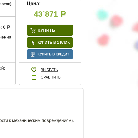
Цена:
лосов)
43`871
Р
е:
0
Р
КУПИТЬ
учения
КУПИТЬ В 1 КЛИК
КУПИТЬ В КРЕДИТ
Й:
ВЫБРАТЬ
СРАВНИТЬ
ности к механическим повреждениям).