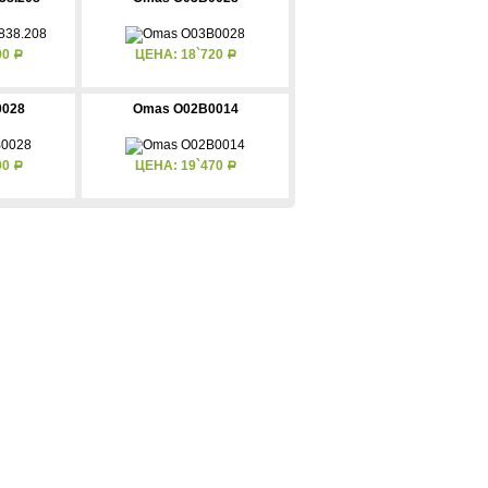
00
ЦЕНА: 18`720
Р
Р
0028
Omas O02B0014
90
ЦЕНА: 19`470
Р
Р