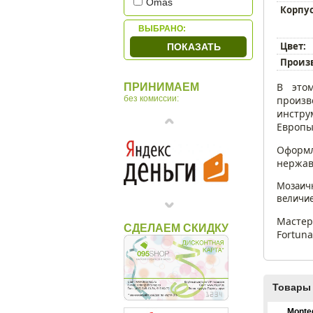
Omas
Корпус
OTTO HUTT
ВЫБРАНО:
Parker
Цвет:
ПОКАЗАТЬ
Waterman
Произ
В это
ПРИНИМАЕМ
произ
без комиссии:
инстру
Европы
Оформл
нержав
Мозаичн
величие
Мастер
СДЕЛАЕМ СКИДКУ
Fortun
Товары 
Monte