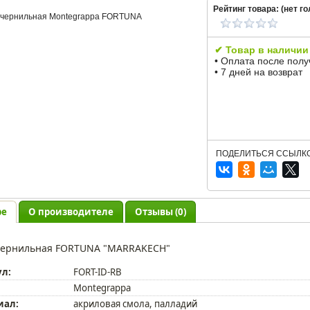
Рейтинг товара: (
нет
го
✔ Товар в наличии
• Оплата после пол
• 7 дней на возврат
ПОДЕЛИТЬСЯ ССЫЛКО
ре
О производителе
Отзывы (0)
чернильная FORTUNA "MARRAKECH"
ул:
FORT-ID-RB
Montegrappa
иал:
акриловая смола, палладий