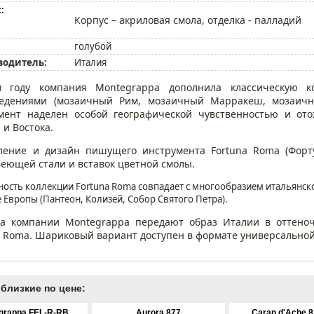
:
Корпус – акриловая смола, отделка - палладий
голубой
водитель:
Италия
м году компания Montegrappa дополнила классическую к
ведениями (мозаичный Рим, мозаичный Марракеш, мозаич
мент наделен особой географической чувственностью и ото
 и Востока.
ение и дизайн пишущего инструмента Fortuna Roma (Форт
еющей стали и вставок цветной смолы.
ость коллекции Fortuna Roma совпадает с многообразием итальянско
 Европы (Пантеон, Колизей, Собор Святого Петра).
а компании Montegrappa передают образ Италии в оттеноч
a Roma. Шариковый вариант доступен в формате универсально
близкие по цене:
grappa FEL-R-RB
Aurora 877
Caran d'Ache 8