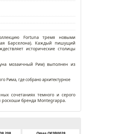
оллекцию Fortuna тремя новыми
ная Барселона). Каждый пишущий
ждествляет исторические столицы
уна мозаичный Рим) выполнен из
го Рима, где собрано архитектурное
ных сочетаниях темного и серого
й роскоши бренда Montegrappa.
38.208
Omas O03B0028