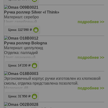
Omas O09B0021
Ручка роллер Silver «I Think»
Материал: серебро
Цвет: серебряный
подробнее >>
Цена: 112`090
Р
Omas O18B0012
Ручка роллер Bologna
Материал: целлулоид
Отделка: палладий
Цвет: оранжевый
подробнее >>
Цена: 14`230
Р
Omas O18B0003
Эргономичный корпус ручки изготовлен из хлопковой
смолы, отделка представлена позолотой.
Материал: 48
подробнее >>
Цена: 31`950
Р
Omas O02B0028