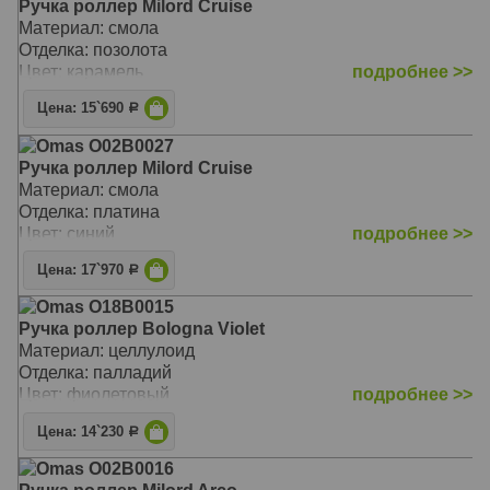
Ручка роллер Milord Cruise
Материал: смола
Отделка: позолота
Цвет: карамель
подробнее >>
Цена: 15`690
Р
Omas O02B0027
Ручка роллер Milord Cruise
Материал: смола
Отделка: платина
Цвет: синий
подробнее >>
Цена: 17`970
Р
Omas O18B0015
Ручка роллер Bologna Violet
Материал: целлулоид
Отделка: палладий
Цвет: фиолетовый
подробнее >>
Цена: 14`230
Р
Omas O02B0016