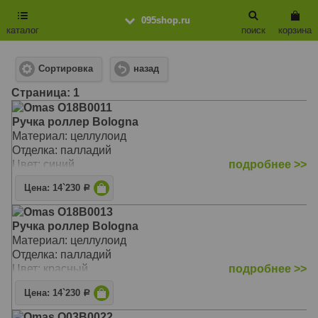
095shop.ru
каталог
поиск
корзина
Сортировка
назад
Cтраница: 1
Omas O18B0011
Ручка роллер Bologna
Материал: целлулоид
Отделка: палладий
Цвет: синий
подробнее >>
Цена: 14`230
Р
Omas O18B0013
Ручка роллер Bologna
Материал: целлулоид
Отделка: палладий
Цвет: красный
подробнее >>
Цена: 14`230
Р
Omas O03B0022