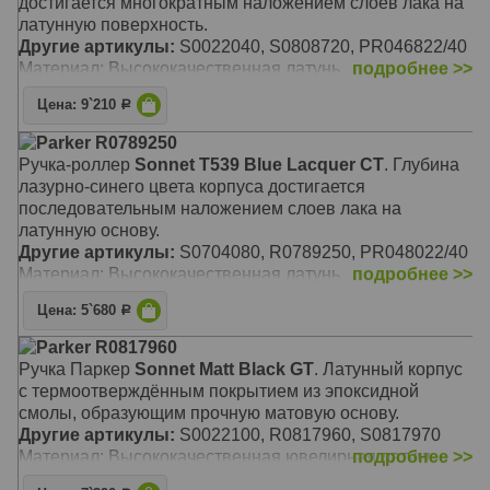
достигается многократным наложением слоев лака на
латунную поверхность.
Другие артикулы:
S0022040, S0808720, PR046822/40
Материал: Высококачественная латунь
подробнее >>
Цена: 9`210
Р
Parker R0789250
Ручка-роллер
Sonnet T539 Blue Lacquer СT
. Глубина
лазурно-синего цвета корпуса достигается
последовательным наложением слоев лака на
латунную основу.
Другие артикулы:
S0704080, R0789250, PR048022/40
Материал: Высококачественная латунь
подробнее >>
Цена: 5`680
Р
Parker R0817960
Ручка Паркер
Sonnet Matt Black GT
. Латунный корпус
с термоотверждённым покрытием из эпоксидной
смолы, образующим прочную матовую основу.
Другие артикулы:
S0022100, R0817960, S0817970
Материал: Высококачественная ювелирная латунь
подробнее >>