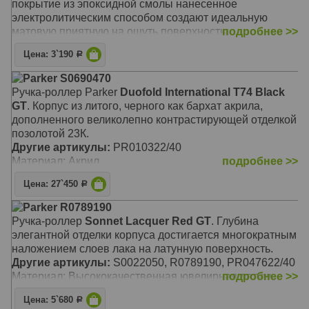
покрытие из эпоксидной смолы нанесенное
электролитическим способом создают идеальную
матовую приятную на ощуть поверхность.
подробнее >>
Цена: 3`190
Р
Parker S0690470
Ручка-роллер Parker
Duofold International T74 Black
GT
. Корпус из литого, черного как бархат акрила,
дополненного великолепно контрастирующей отделкой
позолотой 23К.
Другие артикулы:
PR010322/40
Материал: Акрил
подробнее >>
Цена: 27`450
Р
Parker R0789190
Ручка-роллер
Sonnet Lacquer Red GT
. Глубина
элегантной отделки корпуса достигается многократным
наложением слоев лака на латунную поверхность.
Другие артикулы:
S0022050, R0789190, PR047622/40
Материал: Высококачественная ювелирная латунь
подробнее >>
Цена: 5`680
Р