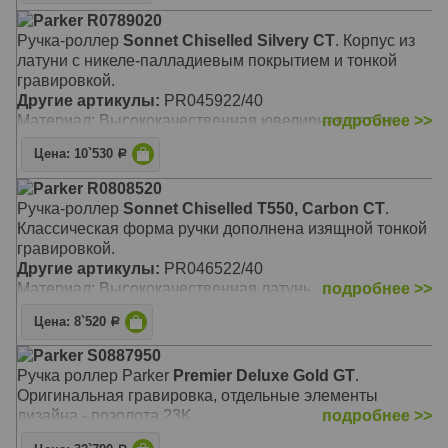
Parker R0789020
Ручка-роллер
Sonnet Chiselled Silvery CT
. Корпус из
латуни с никеле-палладиевым покрытием и тонкой
гравировкой.
Другие артикулы:
PR045922/40
Материал: Высококачественная ювелирная латунь
подробнее >>
Цена: 10`530
Р
Parker R0808520
Ручка-роллер
Sonnet Chiselled T550, Carbon CT
.
Классическая форма ручки дополнена изящной тонкой
гравировкой.
Другие артикулы:
PR046522/40
Материал: Высококачественная латунь
подробнее >>
Цена: 8`520
Р
Parker S0887950
Ручка роллер Parker
Premier Deluxe Gold GT
.
Оригинальная гравировка, отдельные элементы
дизайна - позолота 23K.
подробнее >>