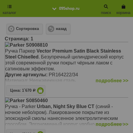
095shop.ru
каталог
поиск
корзина
Сортировка
назад
Cтраница: 1
Parker S0908810
Ручка Паркер
Vector Premium Satin Black Stainless
Steel Chiselled
. Безупречный цилиндрический корпус
этой современной ручки покрыт чёрным лаком с
сатиновым эффектом.
Другие артикулы:
PR164222/34
Материал: Нержавеющая сталь
подробнее >>
Цена: 1`670
Р
Parker S0850460
Ручка - Parker
Urban, Night Sky Blue CT
(синий -
ночное небо/хром). Лакированное покрытие из
эпоксидной смолы нанесенное электролитическим
способом. Эргономичный корпус удобно лежит в руке.
подробнее >>