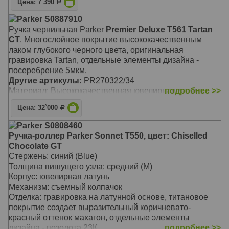
Цена: 7`390
Р
Parker S0887910
Ручка чернильная Parker
Premier Deluxe T561 Tartan
CT
. Многослойное покрытие высококачественным
лаком глубокого черного цвета, оригинальная
гравировка Tartan, отдельные элементы дизайна -
посеребрение 5мкм.
Другие артикулы:
PR270322/34
Материал: Высококачественная ювелирная латунь
подробнее >>
Цена: 32`000
Р
Parker S0808460
Ручка-роллер Parker Sonnet T550, цвет: Chiselled
Chocolate GT
Стержень: синий (Blue)
Толщина пишущего узла: средний (M)
Корпус: ювелирная латунь
Механизм: съемный колпачок
Отделка: гравировка на латунной основе, титановое
покрытие создает выразительный коричневато-
красный оттенок махагон, отдельные элементы
дизайна - позолота 23К
подробнее >>