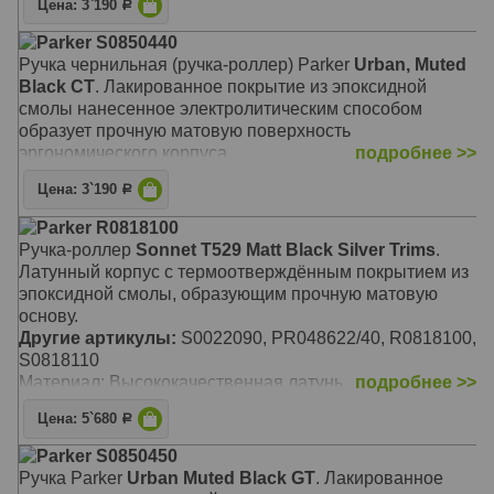
Цена: 3`190
Р
Parker S0850440
Ручка чернильная (ручка-роллер) Parker
Urban, Muted
Black CT
. Лакированное покрытие из эпоксидной
смолы нанесенное электролитическим способом
образует прочную матовую поверхность
эргономического корпуса.
подробнее >>
Цена: 3`190
Р
Parker R0818100
Ручка-роллер
Sonnet T529 Matt Black Silver Trims
.
Латунный корпус с термоотверждённым покрытием из
эпоксидной смолы, образующим прочную матовую
основу.
Другие артикулы:
S0022090, PR048622/40, R0818100,
S0818110
Материал: Высококачественная латунь
подробнее >>
Цена: 5`680
Р
Parker S0850450
Ручка Parker
Urban Muted Black GT
. Лакированное