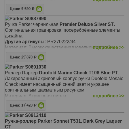
Цвет: Chiselled Chocolate GT (шоколад/золото)
Цена: 9`690
Р
используются стандартные стержни для ручек-
роллеров Parker
Parker S0887990
дополнительно в комплекте стержень средний с
Ручка Parker чернильная
Premier Deluxe Silver ST
.
чернилами черного цвета (Mblack)
Оригинальная гравировка, посеребрённые элементы
модель 2008 года, новый дизайн коллекции Sonnet
дизайна.
Другие артикулы: PR046222/40, R0788970
Другие артикулы:
PR270222/34
Материал: Высококачественная ювелирная латунь
подробнее >>
Цена: 29`870
Р
Parker S0691030
Роллер Паркер
Duofold Marine Check T108 Blue PT
.
Лакированный акриловый корпус ручки Duofold Mosaic
Check имеет насыщенный синий цвет и украшен
оригинальным шахматным рисунком.
Материал: Акриловая смола
подробнее >>
Цена: 17`420
Р
Parker S0912410
Ручка-роллер Parker Sonnet T531, Dark Grey Laquer
CT