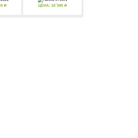
20
ЦЕНА: 18`390
Р
Р