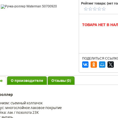
Рейтинг товара: (
нет
го
ТОВАРА НЕТ В НА
ПОДЕЛИТЬСЯ ССЫЛКО
ре
О производителе
Отзывы (0)
роллер
низм: съемный колпачок
ус: многослойное лаковое покрытие
лка: лак / позолота 23К
: янтарь