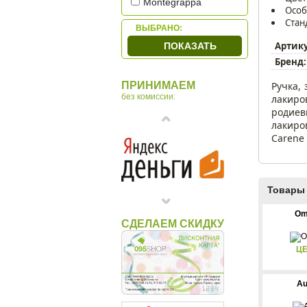
Montegrappa
Особ
Omas
Стан
ВЫБРАНО:
OTTO HUTT
Артик
ПОКАЗАТЬ
Parker
Бренд:
Ручка,
ПРИНИМАЕМ
без комиссии:
лакиро
родиев
лакиро
Carene
Товары 
Om
СДЕЛАЕМ СКИДКУ
ЦЕ
Au