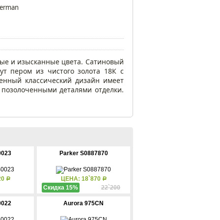
terman
ные и изысканные цвета. Сатиновый
ут пером из чистого золота 18К с
енный классический дизайн имеет
с позолоченными деталями отделки.
0023
Parker S0887870
20
ЦЕНА: 18`870
Р
Р
Скидка 15%
22`200
0022
Aurora 975CN