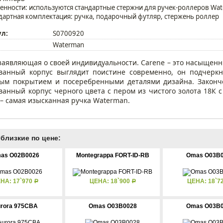
енности: используются стандартные стержни для ручек-роллеров Wa
дартная комплектация: ручка, подарочный футляр, стержень роллер
ул:
S0700920
Waterman
 заявляющая о своей индивидуальности. Carene – это насыщен
ванный корпус выглядит поистине современно, он подчеркн
ым покрытием и посеребренными деталями дизайна. Законч
ванный корпус черного цвета с пером из чистого золота 18К 
 – самая изысканная ручка Waterman.
близкие по цене:
as O02B0026
Montegrappa FORT-ID-RB
Omas O03B
НА: 17`970
ЦЕНА: 18`900
ЦЕНА: 18`7
Р
Р
rora 975CBA
Omas O03B0028
Omas O03B