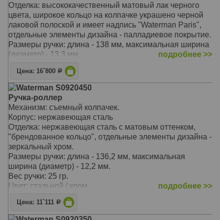
Отделка: высококачественный матовый лак черного
цвета, широкое кольцо на колпачке украшено черной
лаковой полоской и имеет надпись "Waterman Paris",
отдельные элементы дизайна - палладиевое покрытие.
Размеры ручки: длина - 138 мм, максимальная ширина
(диаметр) - 13,3 мм.
подробнее >>
Вес ручки: 34 гр.
Цена: 16`800
Р
Цвет: матовый черный / зеркальный хром.
Особенности: используютя стандартрые стержни для
Waterman S0920450
ручек-роллер Waterman, возможно использование
Ручка-роллер
стандартных стержней Waterman для шариковых
Механизм: съемный колпачек.
ручек.
Корпус: нержавеющая сталь
Отделка: нержавеющая сталь с матовым оттенком,
"брендованное кольцо", отдельные элементы дизайна -
зеркальный хром.
Размеры ручки: длина - 136,2 мм, максимальная
ширина (диаметр) - 12,2 мм.
Вес ручки: 25 гр.
Цвет: стальной / хром.
подробнее >>
модель 2011 года, новый дизайн коллекции Hemisphere
Цена: 11`111
Р
ручка упакована в специальную подарочную коробку
используются стандартные стержни для ручек-
Waterman S0920350