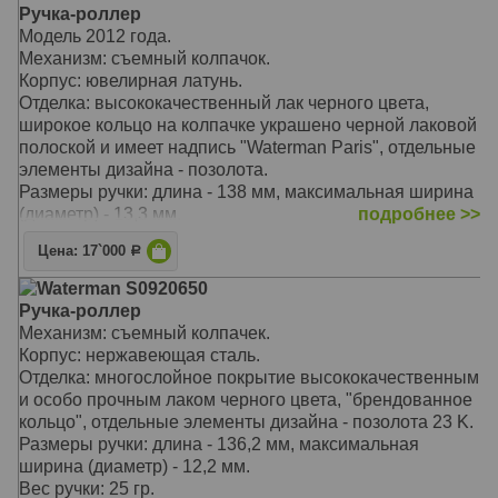
ручек-роллер Waterman, возможно использование
Ручка-роллер
стандартных стержней Waterman для шариковых
Модель 2012 года.
ручек.
Механизм: съемный колпачок.
Корпус: ювелирная латунь.
Отделка: высококачественный лак черного цвета,
широкое кольцо на колпачке украшено черной лаковой
полоской и имеет надпись "Waterman Paris", отдельные
элементы дизайна - позолота.
Размеры ручки: длина - 138 мм, максимальная ширина
(диаметр) - 13,3 мм.
подробнее >>
Вес ручки: 34 гр.
Цена: 17`000
Р
Цвет: лаковый черный / золотой.
Особенности: используютя стандартрые стержни для
Waterman S0920650
ручек-роллер Waterman, возможно использование
Ручка-роллер
стандартных стержней Waterman для шариковых
Механизм: съемный колпачек.
ручек.
Корпус: нержавеющая сталь.
Отделка: многослойное покрытие высококачественным
и особо прочным лаком черного цвета, "брендованное
кольцо", отдельные элементы дизайна - позолота 23 K.
Размеры ручки: длина - 136,2 мм, максимальная
ширина (диаметр) - 12,2 мм.
Вес ручки: 25 гр.