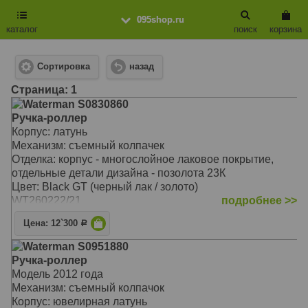
095shop.ru
каталог
поиск
корзина
Сортировка
назад
Cтраница: 1
Waterman S0830860
Ручка-роллер
Корпус: латунь
Механизм: съемный колпачек
Отделка: корпус - многослойное лаковое покрытие,
отдельные детали дизайна - позолота 23К
Цвет: Black GT (черный лак / золото)
WT260222/21
подробнее >>
Цена: 12`300
Р
Waterman S0951880
Ручка-роллер
Модель 2012 года
Механизм: съемный колпачок
Корпус: ювелирная латунь