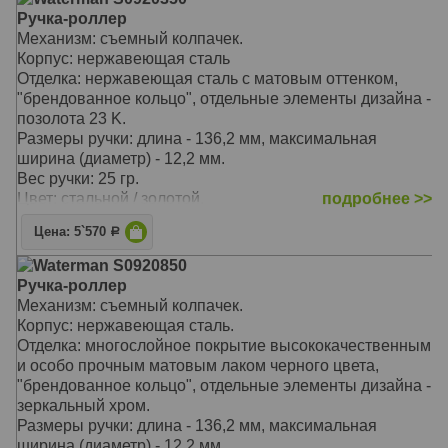
роллеров Waterman
Ручка-роллер
Механизм: съемный колпачек.
Корпус: нержавеющая сталь
Отделка: нержавеющая сталь с матовым оттенком,
"брендованное кольцо", отдельные элементы дизайна -
позолота 23 K.
Размеры ручки: длина - 136,2 мм, максимальная
ширина (диаметр) - 12,2 мм.
Вес ручки: 25 гр.
Цвет: стальной / золотой.
подробнее >>
модель 2011 года, новый дизайн коллекции Hemisphere
Цена: 5`570
Р
ручка упакована в специальную подарочную коробку
используются стандартные стержни для ручек-
Waterman S0920850
роллеров Waterman
Ручка-роллер
WT180722/21
Механизм: съемный колпачек.
Корпус: нержавеющая сталь.
Отделка: многослойное покрытие высококачественным
и особо прочным матовым лаком черного цвета,
"брендованное кольцо", отдельные элементы дизайна -
зеркальный хром.
Размеры ручки: длина - 136,2 мм, максимальная
ширина (диаметр) - 12,2 мм.