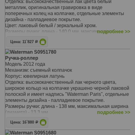
Отделка: высококачественный лак цвета белый
металлик, оригинальная гравировка в виде
поперечных колец на колпачке, отдельные элементы
дизайна - палладиевое покрытие.
Цвет: лаковый белый / зеркальный хром.
Размеры ручки: длина - 140,0 мм, максимальная
подробнее >>
ширина (диаметр) - 14,1 мм.
Цена: 11`827
Р
Вес ручки: 30 гр.
Особенности: используютя стандартрые стержни для
Waterman S0951780
ручек-роллер Waterman, возможно использование
Ручка-роллер
стандартных стержней Waterman для шариковых
Модель 2012 года
ручек.
Механизм: съемный колпачок
WT142722/21
Корпус: ювелирная латунь
Отделка: высококачественный лак черного цвета,
широкое кольцо на колпачке украшено черной лаковой
полоской и имеет надпись "Waterman Paris", отдельные
элементы дизайна - палладиевое покрытие.
Размеры ручки: длина - 138 мм, максимальная ширина
(диаметр) - 13,3 мм.
подробнее >>
Вес ручки: 34 гр.
Цена: 16`880
Р
Цвет: лаковый черный / зеркальный хром.
Особенности: используютя стандартрые стержни для
Waterman S0951680