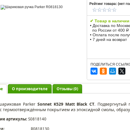
Рейтинг товара: (
нет
го
✔ Товар в наличии
• Доставка по Москв
по России от 400
Р
• Оплата после пол
• 7 дней на возврат
ПОДЕЛИТЬСЯ ССЫЛКО
ре
О производителе
Отзывы (0)
шариковая Parker
Sonnet K529 Matt Black CT
. Подвергнутый 
 с термоотверждённым покрытием из эпоксидной смолы, образ
ие артикулы:
S0818140
ул:
R0818130