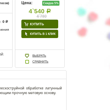
Цена:
лосов)
Скидка 5%
4`540
Р
4`780
е:
0
Р
КУПИТЬ
учения
КУПИТЬ В 1 КЛИК
Й:
ВЫБРАТЬ
СРАВНИТЬ
пескоструйной обработке латунный
ующим прочную матовую основу.