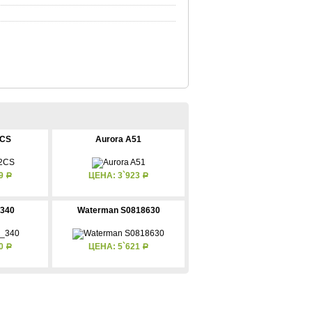
2CS
Aurora A51
19
ЦЕНА: 3`923
Р
Р
_340
Waterman S0818630
80
ЦЕНА: 5`621
Р
Р