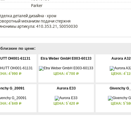
Parker
тделка деталей дизайна - хром
оворотный механизм подачи стержня
инонимы артикула: 410.353.21, S0050030
близкие по цене:
UTT OH001-61131
Etra Weber GmbH E003-60133
Aurora A3
ЕНА: 4`990
ЦЕНА: 4`700
ЦЕНА: 4`1
Р
Р
enchy G_20091
Aurora E33
Givenchy G
ЕНА: 4`849
ЦЕНА: 5`420
ЦЕНА: 5`5
Р
Р