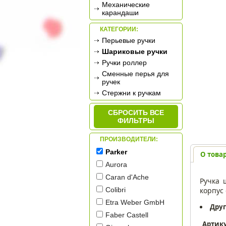
Механические
карандаши
КАТЕГОРИИ:
Перьевые ручки
Шариковые ручки
Ручки роллер
Сменные перья для
ручек
Стержни к ручкам
СБРОСИТЬ ВСЕ
ФИЛЬТРЫ
ПРОИЗВОДИТЕЛИ:
Parker
О това
Aurora
Caran d'Ache
Ручка 
корпус
Colibri
Etra Weber GmbH
Друг
Faber Castell
Артик