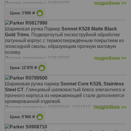
Другие артикулы:
S0809150
подробнее >>
Цена: 3`890
Р
Parker R0817990
Шариковая ручка Паркер
Sonnet K528 Matte Black
Gold Trims
. Подвергнутый пескоструйной обработке
латунный корпус с термоотверждённым покрытием из
эпоксидной смолы, образующим прочную матовую
основу.
Другие артикулы:
S0818000
подробнее >>
Цена: 12`870
Р
Parker R0789500
Шариковая ручка паркер
Sonnet Core K526, Stainless
Steel СT
. Глянцевый шелковистый блеск элегантного и
прочного корпуса из нержавеющей стали дополняется
хромированной отделкой.
Другие артикулы:
S0809240, 1931512, CW1931512
подробнее >>
Цена: 9`960
Р
Parker S0908710