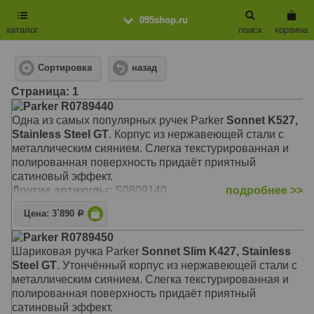
095shop.ru
каталог
поиск
корзина
Сортировка
назад
Cтраница: 1
Parker R0789440
Одна из самых популярных ручек Parker
Sonnet K527,
Stainless Steel GT
. Корпус из нержавеющей стали с
металлическим сиянием. Слегка текстурированная и
полированная поверхность придаёт приятный
сатиновый эффект.
Другие артикулы:
S0809140
подробнее >>
Цена: 3`890
Р
Parker R0789450
Шариковая ручка Parker
Sonnet Slim K427, Stainless
Steel GT
. Утончённый корпус из нержавеющей стали с
металлическим сиянием. Слегка текстурированная и
полированная поверхность придаёт приятный
сатиновый эффект.