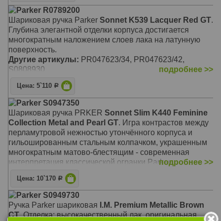
Parker R0789200
Шариковая ручка Parker
Sonnet K539 Lacquer Red GT
.
Глубина элегантной отделки корпуса достигается
многократным наложением слоев лака на латунную
поверхность.
Другие артикулы:
PR047623/34, PR047623/42,
S0808930
подробнее >>
Цена: 5`110
Р
Parker S0947350
Шариковая ручка PRKER
Sonnet Slim K440 Feminine
Collection Metal and Pearl GT
. Игра контрастов между
перламутровой нежностью утончённого корпуса и
гильошированным стальным колпачком, украшенным
многократным матово-блестящим - современная
интерпретация классической огранки Parker.
подробнее >>
Цена: 10`170
Р
Parker S0949730
Ручка Parker шариковая
I.M. Premium Metallic Brown
CT
. Отделка: высокачественный лак, оригинальная