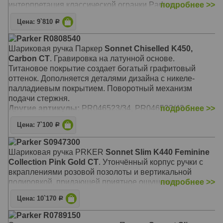
интерпретация классической огранки Parker.
подробнее >>
Цена: 9`810
Р
Parker R0808540
Шариковая ручка Паркер
Sonnet Chiselled K450,
Carbon CT
. Гравировка на латунной основе.
Титановое покрытие создает богатый графитовый
оттенок. Дополняется деталями дизайна с никеле-
палладиевым покрытием. Поворотный механизм
подачи стержня.
Другие артикулы:
PR046523/34, PR046523/42
подробнее >>
Цена: 7`100
Р
Parker S0947300
Шариковая ручка PRKER
Sonnet Slim K440 Feminine
Collection Pink Gold CT
. Утончённый корпус ручки с
вкраплениями розовой позолоты и вертикальной
полировкой, придающей приятное ощущение.
подробнее >>
Цена: 10`170
Р
Parker R0789150