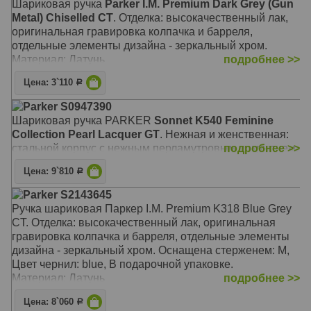
Шариковая ручка
Parker I.M. Premium Dark Grey (Gun
Metal) Chiselled CT
. Отделка: высокачественный лак,
оригинальная гравировка колпачка и барреля,
отдельные элементы дизайна - зеркальный хром.
Материал: Латунь
подробнее >>
Цена: 3`110
Р
Parker S0947390
Шариковая ручка PARKER
Sonnet K540 Feminine
Collection Pearl Lacquer GT
. Нежная и женственная:
стальной корпус с нежным перламутровым покрытием.
подробнее >>
Цена: 9`810
Р
Parker S2143645
Ручка шариковая Паркер I.M. Premium K318 Blue Grey
CT. Отделка: высокачественный лак, оригинальная
гравировка колпачка и барреля, отдельные элементы
дизайна - зеркальный хром. Оснащена стерженем: M,
Цвет чернил: blue, В подарочной упаковке.
Материал: Латунь
подробнее >>
Цена: 8`060
Р