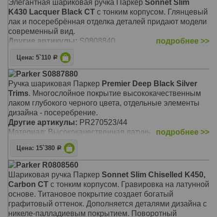
Элегантная шариковая ручка Паркер
Sonnet Slim
K430 Lacquer Black СT
с тонким корпусом. Глянцевый
лак и посеребрённая отделка деталей придают модели
современный вид.
Другие артикулы:
S0808840
подробнее >>
Цена: 5`110
Р
Parker S0887880
Ручка шариковая Паркер
Premier Deep Black Silver
Trims
. Многослойное покрытие высококачественным
лаком глубокого черного цвета, отдельные элементы
дизайна - посеребрение.
Другие артикулы:
PR270523/44
Материал: Высококачественная латунь
подробнее >>
Цена: 15`380
Р
Parker R0808560
Шариковая ручка Паркер
Sonnet Slim Chiselled K450,
Carbon CT
с тонким корпусом. Гравировка на латунной
основе. Титановое покрытие создает богатый
графитовый оттенок. Дополняется деталями дизайна с
никеле-палладиевым покрытием. Поворотный