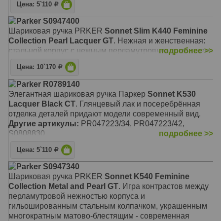
Цена: 5`110
Р
Parker S0947400
Шариковая ручка PRKER
Sonnet Slim K440 Feminine
Collection Pearl Lacquer GT
. Нежная и женственная:
стальной корпус с нежным перламутровым покрытием.
подробнее >>
Цена: 10`170
Р
Parker R0789140
Элегантная шариковая ручка Паркер
Sonnet K530
Lacquer Black СT
. Глянцевый лак и посеребрённая
отделка деталей придают модели современный вид.
Другие артикулы:
PR047223/34, PR047223/42,
S0808830
подробнее >>
Цена: 5`110
Р
Parker S0947340
Шариковая ручка PRKER
Sonnet K540 Feminine
Collection Metal and Pearl GT
. Игра контрастов между
перламутровой нежностью корпуса и
гильошированным стальным колпачком, украшенным
многократным матово-блестящим - современная