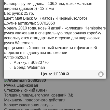
- зеркальный хром, глубокая гравировка "Waterman
Размеры ручки: длина - 136,2 мм, максимальная
Paris" на кольце грипп-секции
ширина (диаметр) - 12,2 мм
Цвет : Blue CT (синий/хром)
подробнее >>
Вес ручки: 25 гр.
используются стандартные стержни для шариковых
Цвет: Matt Black GT (матовый черный/золото)
Цена: 8`833
Р
ручек Waterman
Другие артикулы: S0702050
стержень Fblack (тонкий черный), артикул: S0831020
модель 2010 года, новый дизайн коллекции Hemisphere
Waterman S0768070
стержень Mblue (средний синий), артикул: S0831040
ручка упакована в специальную подарочную коробку
Ручка шариковая
WT260323/21, WT260323/32
используются стандартные стержни для шариковых
Толщина пишущего узла: Средний (М)
ручек Waterman
Цвет стержня: Синий
прецизионный поворотный механизм с фиксацией
Корпус: Лак / Гравировка
стержня в выдвинутом положении
Отделка: Посеребрение
WT180523/31
Цвет: Green Lacquer ST ( Зеленый / серебро )
Артикул:
S0920770
WT040923/32
подробнее >>
Бренд:
Waterman
Цена: 19`410
Р
Цена: 11`300
Р
Waterman S0892880
Ручка шариковая
Стержень: синий (Blue)
Толщина пишущего узла: средний (M)
Механизм: поворотного действия
Корпус: ювелирная латунь
Отделка: многослойное лаковое покрытие