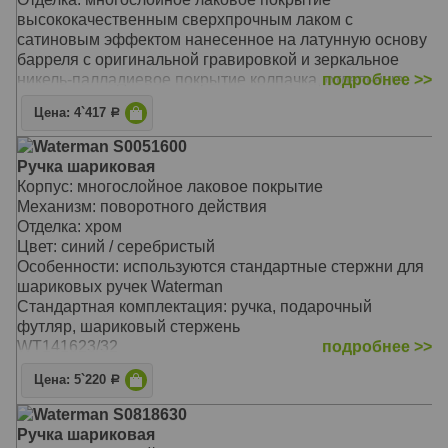
высококачественным сверхпрочным лаком с
сатиновым эффектом нанесенное на латунную основу
барреля с оригинальной гравировкой и зеркальное
никель-палладиевое покрытие колпачка, отдельные
подробнее >>
элементы дизайна - зеркальный хром
Цена: 4`417
Р
Цвет : Satin Black CT (черный с сатиновым эффектом/
зеркальный хром )
Waterman S0051600
Особенности: используется стандартный сержень для
Ручка шариковая
шариковых ручек Waterman
Корпус: многослойное лаковое покрытие
Примечание: возможно временное отсуствие на
Механизм: поворотного действия
складе, гарантированная поставка при
Отделка: хром
предварительном заказе.
Цвет: синий / серебристый
WT182723/32
Особенности: используются стандартные стержни для
шариковых ручек Waterman
Стандартная комплектация: ручка, подарочный
футляр, шариковый стержень
WT141623/32
подробнее >>
Цена: 5`220
Р
Waterman S0818630
Ручка шариковая