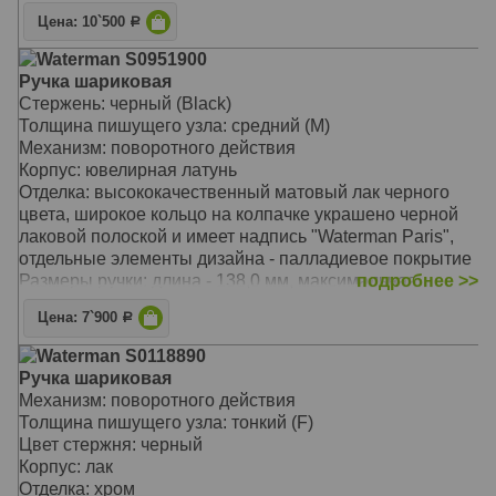
Вес ручки: 30 гр.
Цена: 10`500
Р
Цвет: лаковый черный / зеркальный хром.
Особенности: используются стандартные стержени
Waterman S0951900
для шариковых ручек Waterman.
Ручка шариковая
Стержень: черный (Black)
Толщина пишущего узла: средний (M)
Механизм: поворотного действия
Корпус: ювелирная латунь
Отделка: высококачественный матовый лак черного
цвета, широкое кольцо на колпачке украшено черной
лаковой полоской и имеет надпись "Waterman Paris",
отдельные элементы дизайна - палладиевое покрытие
Размеры ручки: длина - 138,0 мм, максимальная
подробнее >>
ширина (диаметр) - 13,3 мм
Цена: 7`900
Р
Вес ручки: 34 гр.
Цвет: Matte Black CT (матовый черный/зеркальный
Waterman S0118890
хром )
Ручка шариковая
Механизм: поворотного действия
Толщина пишущего узла: тонкий (F)
Цвет стержня: черный
Корпус: лак
Отделка: хром