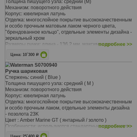
Толщина пишущего узла: средний (M)
Механизм: поворотного действия
Корпус: ювелирная латунь
Отделка: многослойное покрытие высококачественным
и особо прочным матовым лаком черного цвета,
"брендованное кольцо", отдельные элементы дизайна -
зеркальный хром
Размеры ручки: длина - 136,2 мм, максимальная
подробнее >>
ширина (диаметр) - 12,2 мм
Цена: 10`300
Р
Вес ручки: 25 гр.
Цвет: Matt Black CT (матовый черный/хром)
Waterman S0700940
модель 2010 года, новый дизайн коллекции Hemisphere
Ручка шариковая
ручка упакована в специальную подарочную коробку
Стержень: синий ( Blue )
используются стандартные стержни для шариковых
Толщина пишущего узла: средний ( M )
ручек Waterman
Механизм: поворотного действия
прецизионный поворотный механизм с фиксацией
Корпус: ювелирная латунь
стержня в выдвинутом положении
Отделка: многослойное покрытие высококачественным
и особо прочным лаком, отдельные элементы дизайна
- позолота 23K
Цвет : Amber Marine GT ( янтарный / золото )
Особенности: используются стандартные стержни для
подробнее >>
шариковых ручек Waterman
Цена: 25`400
Р