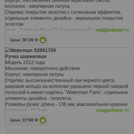
Корпус: высококачественная акриловая смола,
колпачок - ювелирная латунь
Отделка: покрытие золотом с сатиновым эффектом,
отдельные элементы дизайна - зеркальное покрытие
золотом
Цвет : Sapphire Blue GT ("сапфировый синий"/золото)
подробнее >>
используются стандартные стержни Waterman для
Цена: 38`140
Р
шариковых ручек
каждая ручка имеет свой порядковый номер,
Waterman S0951700
состоящий из шести цифр
Ручка шариковая
номер указан на зажиме ручки, нумерация началась с
Модель 2012 года
000001
Механизм: поворотного действия
детали дизайна покрыты золотом
Корпус: ювелирная латунь
колпачок покрыт золотом с сатиновым эффектом
Отделка: высококачественный лак черного цвета,
корпус из высококачественного акрила изумительного
широкое кольцо на колпачке украшено черной лаковой
синего цвета
полоской и имеет надпись "Waterman Paris", отдельные
ручка упакована в специальную подарочную коробку,
элементы дизайна - позолота.
формой напоминающую коробку для сигар
Размеры ручки: длина - 138 мм, максимальная ширина
Другой артикул: WT010223/32
(диаметр) - 13,3 мм.
подробнее >>
Вес ручки: 34 гр.
Цена: 15`500
Р
Цвет: лаковый черный / золотой.
Особенности: используются стандартные стержни для