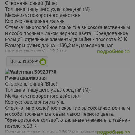
модель 2010 года, новый дизайн коллекции Hemisphere
Стержень: синий (Blue)
ручка упакована в специальную подарочную коробку
Толщина пишущего узла: средний (M)
используются стандартные стержни для шариковых
Механизм: поворотного действия
ручек Waterman
Корпус: ювелирная латунь
прецизионный поворотный механизм с фиксацией
Отделка: многослойное покрытие высококачественным
стержня в выдвинутом положении
и особо прочным лаком черного цвета, "брендованное
WT180223/21, WT180223/31
кольцо", отдельные элементы дизайна - позолота 23 K
Размеры ручки: длина - 136,2 мм, максимальная
ширина (диаметр) - 12,2 мм
подробнее >>
Вес ручки: 25 гр.
Цена: 11`200
Р
Цвет: Black GT (лаковый черный/золото)
Другие артикулы: S0920690
Waterman S0920770
модель 2010 года, новый дизайн коллекции Hemisphere
Ручка шариковая
ручка упакована в специальную подарочную коробку
Стержень: синий (Blue)
используются стандартные стержни для шариковых
Толщина пишущего узла: средний (M)
ручек Waterman
Механизм: поворотного действия
прецизионный поворотный механизм с фиксацией
Корпус: ювелирная латунь
стержня в выдвинутом положении
Отделка: многослойное покрытие высококачественным
WT180123/21, WT180123/31
и особо прочным матовым лаком черного цвета,
"брендованное кольцо", отдельные элементы дизайна -
позолота 23 K
Размеры ручки: длина - 136,2 мм, максимальная
подробнее >>