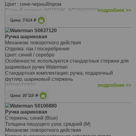
Цвет : сине-черный/хром
Старый артикул: W21034K, WT150323/21
подробнее >>
Цена: 3`614
Р
Waterman S0637120
Ручка шариковая
Механизм: поворотного действия
Отделка: лак / посеребрение
Цвет: синий / серебро
Особенности: используются стандартные стержни для
шариковых ручек Waterman
Стандартная комплектация: ручка, подарочный
футляр, шариковый стержень
WT040723/32
подробнее >>
Цена: 20`110
Р
Waterman S0106880
Ручка шариковая
Стержень: синий (Blue)
Толщина пишущего узла: средний (M)
Механизм: поворотного действия