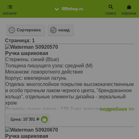
095shop.ru
каталог
поиск
корзина
Сортировка
назад
Cтраница: 1
Waterman S0920570
Ручка шариковая
Стержень: синий (Blue)
Толщина пишущего узла: средний (M)
Механизм: поворотного действия
Корпус: ювелирная латунь
Отделка: многослойное покрытие высококачественным
и особо прочным лаком черного цвета, "брендованное
кольцо", отдельные элементы дизайна - зеркальный
хром
Размеры ручки: длина - 136,2 мм, максимальная
подробнее >>
ширина (диаметр) - 12,2 мм
Цена: 10`301
Р
Вес ручки: 25 гр.
Цвет: Black CT (лаковый черный/хром)
Waterman S0920670
Другие артикулы: S0702000
Ручка шариковая