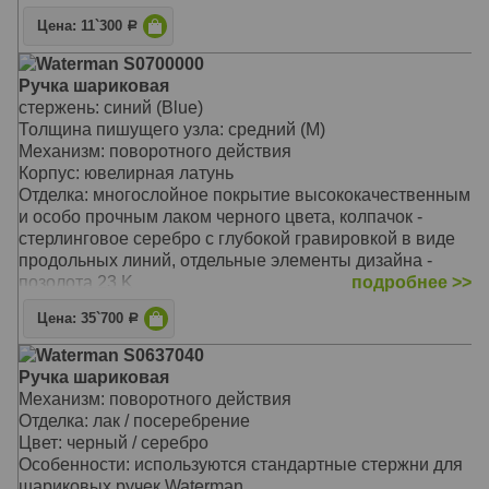
ширина (диаметр) - 12,2 мм
Цена: 11`300
Р
Вес ручки: 25 гр.
Цвет: Matt Black GT (матовый черный/золото)
Waterman S0700000
Другие артикулы: S0702050
Ручка шариковая
модель 2010 года, новый дизайн коллекции Hemisphere
стержень: синий (Blue)
ручка упакована в специальную подарочную коробку
Толщина пишущего узла: средний (M)
используются стандартные стержни для шариковых
Механизм: поворотного действия
ручек Waterman
Корпус: ювелирная латунь
прецизионный поворотный механизм с фиксацией
Отделка: многослойное покрытие высококачественным
стержня в выдвинутом положении
и особо прочным лаком черного цвета, колпачок -
WT180523/31
стерлинговое серебро с глубокой гравировкой в виде
продольных линий, отдельные элементы дизайна -
позолота 23 K
подробнее >>
Цвет : Black & Silver GT (черный лак/серебро/золото)
Цена: 35`700
Р
Особенности: используется стандартный стержень для
шариковых ручек Waterman
Waterman S0637040
Ручка шариковая
Механизм: поворотного действия
Отделка: лак / посеребрение
Цвет: черный / серебро
Особенности: используются стандартные стержни для
шариковых ручек Waterman